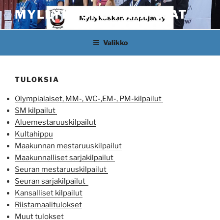
Siirry
MYLLYKOSKEN AMPUJAT
sisältöön
Valikko
TULOKSIA
Olympialaiset, MM-, WC-,EM-, PM-kilpailut
SM kilpailut
Aluemestaruuskilpailut
Kultahippu
Maakunnan mestaruuskilpailut
Maakunnalliset sarjakilpailut
Seuran mestaruuskilpailut
Seuran sarjakilpailut
Kansalliset kilpailut
Riistamaalitulokset
Muut tulokset