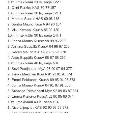
10m Ilmakivääri 20 ls, sarja 12VT
1. Onni Parkko KAS 80 77 157
10m Ilmakivääri 20 ls, sarja 12HT
1. Markus Suortti HAS 90 96 186
2. Santra Mauno KuusA 94 90 184
3. Viivi Kemppi KuusA 88 92 180
10m Ilmakivääri 30 ls, sarja 14HT
1. Jonna Mauno KuusA 98 99 96 293
2. Anniina Seppälä KuusA 94 98 97 289
3. Severi Mauno KuusA 96 89 93 278
4. Arttu Seppälä KuusA 95 87 88 270
10m Ilmakivääri 40 ls, sarja N16
1. Suvi Petäjäsaari MyA 96 90 97 94 377
2. Janika Miettinen KuusA 94 93 91 96 374
3. Emmi Pekkanen KuusA 89 95 94 95 373
4. Jonna Mauno KuusA 84 91 87 91 353
5. Susanna Petäjäsaari MyA 92 89 83 87 351
6. Emma Kanerva KuusA 81 90 85 88 344
10m Ilmakivääri 40 ls, sarja Y16
1. Nico Liljeqvist KAS 92 90 95 95 372