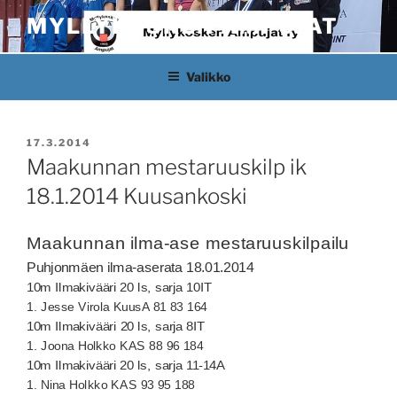
Siirry
MYLLYKOSKEN AMPUJAT
sisältöön
Valikko
JULKAISTU
17.3.2014
Maakunnan mestaruuskilp ik
18.1.2014 Kuusankoski
Maakunnan ilma-ase mestaruuskilpailu
Puhjonmäen ilma-aserata 18.01.2014
10m Ilmakivääri 20 ls, sarja 10IT
1. Jesse Virola KuusA 81 83 164
10m Ilmakivääri 20 ls, sarja 8IT
1. Joona Holkko KAS 88 96 184
10m Ilmakivääri 20 ls, sarja 11-14A
1. Nina Holkko KAS 93 95 188