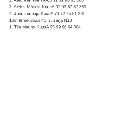
2. Aatu Kanninen KAS 92 91 90 93 366
3. Aleksi Mäkelä KuusA 92 93 87 87 359
4. Juho Juonoja KuusA 73 72 75 61 281
10m Ilmakivääri 40 ls, sarja N18
1. Tiia Mauno KuusA 95 99 96 94 384