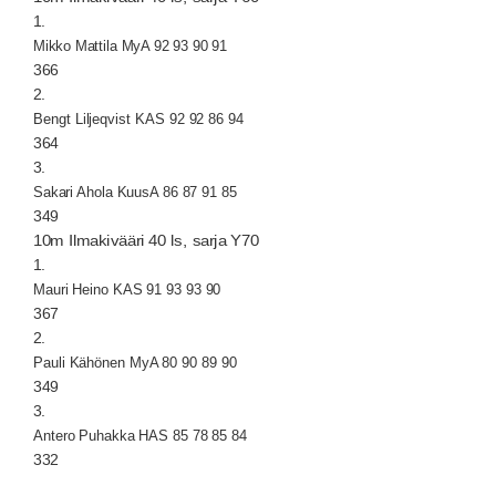
1.
Mikko Mattila MyA 92 93 90 91
366
2.
Bengt Liljeqvist KAS 92 92 86 94
364
3.
Sakari Ahola KuusA 86 87 91 85
349
10m Ilmakivääri 40 ls, sarja Y70
1.
Mauri Heino KAS 91 93 93 90
367
2.
Pauli Kähönen MyA 80 90 89 90
349
3.
Antero Puhakka HAS 85 78 85 84
332