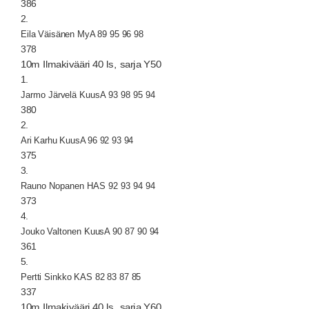
386
2.
Eila Väisänen MyA 89 95 96 98
378
10m Ilmakivääri 40 ls, sarja Y50
1.
Jarmo Järvelä KuusA 93 98 95 94
380
2.
Ari Karhu KuusA 96 92 93 94
375
3.
Rauno Nopanen HAS 92 93 94 94
373
4.
Jouko Valtonen KuusA 90 87 90 94
361
5.
Pertti Sinkko KAS 82 83 87 85
337
10m Ilmakivääri 40 ls, sarja Y60