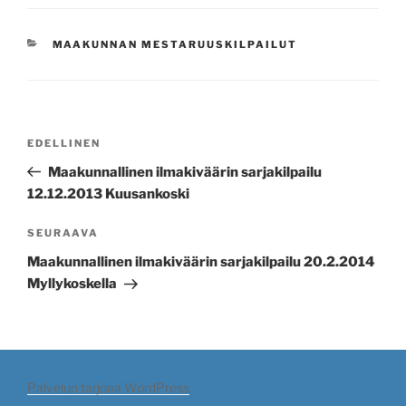
KATEGORIAT
MAAKUNNAN MESTARUUSKILPAILUT
Artikkelien
Edellinen
EDELLINEN
selaus
artikkeli
Maakunnallinen ilmakiväärin sarjakilpailu
12.12.2013 Kuusankoski
Seuraava
SEURAAVA
artikkeli
Maakunnallinen ilmakiväärin sarjakilpailu 20.2.2014
Myllykoskella
Palvelun tarjoaa WordPress