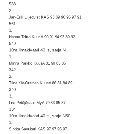
588
2.
Jan-Erik Liljeqvist KAS 93 89 96 95 97 91
561
3.
Hannu Teitto KuusA 90 91 94 93 89 92
549
10m Ilmakivääri 40 ls, sarja N
1.
Minna Parkko KuusA 81 90 85 86
342
2.
Tiina Ylä-Outinen KuusA 86 81 84 89
340
3.
Lea Petäjäsaari MyA 79 83 85 87
334
10m Ilmakivääri 40 ls, sarja N50
1.
Sirkka Savukari KAS 97 97 95 97