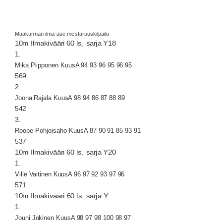
Maakunnan ilma-ase mestaruuskilpailu
10m Ilmakivääri 60 ls, sarja Y18
1.
Mika Piipponen KuusA 94 93 96 95 96 95
569
2.
Joona Rajala KuusA 98 94 86 87 88 89
542
3.
Roope Pohjoisaho KuusA 87 90 91 85 93 91
537
10m Ilmakivääri 60 ls, sarja Y20
1.
Ville Vaitinen KuusA 96 97 92 93 97 96
571
10m Ilmakivääri 60 ls, sarja Y
1.
Jouni Jokinen KuusA 98 97 98 100 98 97