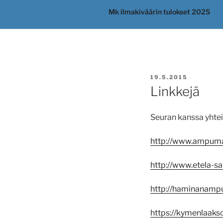
Mk ilmakiväärin tulokset 2025
JULKAISTU
19.5.2015
Linkkejä
Seuran kanssa yhtei
http://www.ampumaur
http://www.etela-s
http://haminanampu
https://kymenlaakso