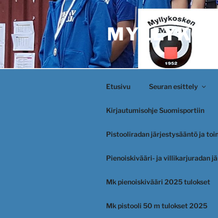
Siirry
sisältöön
MYLLYKOS
Etusivu
Seuran esittely
Kirjautumisohje Suomisportiin
Pistooliradan järjestysääntö ja to
Pienoiskivääri- ja villikarjuradan 
Mk pienoiskivääri 2025 tulokset
Mk pistooli 50 m tulokset 2025