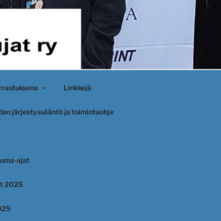
rastuksena
Linkkejä
an järjestyssääntö ja toimintaohje
uma-ajat
et 2025
025