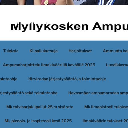
KEN AMPUJAT
Tuloksia
Kilpailukutsuja
Harjoitukset
Ammunta har
Ampumaharjoittelu ilmakiväärillä keväällä 2025
Luodikkorad
imintaohje
Hirviradan järjestysääntö ja toimintaohje
järjestysääntö sekä toimintaohe
Hevosmäen ampumaradan amp
Mk talvisarjakilpailut 25 m sisärata
Mk ilmapistooli tuloks
Mk pienois- ja isopistooli kesä 2025
Ilmakiväärin tulokset 2