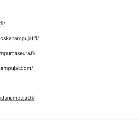
fi/
oskenampujat.fi/
ampumaseura.fi/
inampujat.com/
udunampujat.fi/