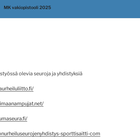
MK vakiopistooli 2025
styössä olevia seuroja ja yhdistyksiä
heiluliitto.fi/
aimaanampujat.net/
maseura.fi/
nurheiluseurojenyhdistys-sporttisaitti-com