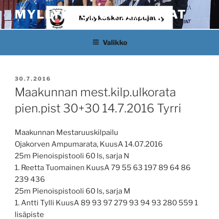
Siirry
MYLLYKOSKEN AMPUJAT
sisältöön
Valikko
JULKAISTU
30.7.2016
Maakunnan mest.kilp.ulkorata
pien.pist 30+30 14.7.2016 Tyrri
Maakunnan Mestaruuskilpailu
Ojakorven Ampumarata, KuusA 14.07.2016
25m Pienoispistooli 60 ls, sarja N
1. Reetta Tuomainen KuusA 79 55 63 197 89 64 86
239 436
25m Pienoispistooli 60 ls, sarja M
1. Antti Tylli KuusA 89 93 97 279 93 94 93 280 559 1
lisäpiste