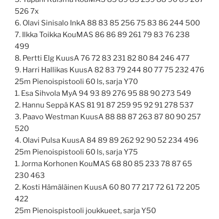
526 7x
6. Olavi Sinisalo InkA 88 83 85 256 75 83 86 244 500
7. Ilkka Toikka KouMAS 86 86 89 261 79 83 76 238
499
8. Pertti Elg KuusA 76 72 83 231 82 80 84 246 477
9. Harri Hallikas KuusA 82 83 79 244 80 77 75 232 476
25m Pienoispistooli 60 ls, sarja Y70
1. Esa Sihvola MyA 94 93 89 276 95 88 90 273 549
2. Hannu Seppä KAS 81 91 87 259 95 92 91 278 537
3. Paavo Westman KuusA 88 88 87 263 87 80 90 257
520
4. Olavi Pulsa KuusA 84 89 89 262 92 90 52 234 496
25m Pienoispistooli 60 ls, sarja Y75
1. Jorma Korhonen KouMAS 68 80 85 233 78 87 65
230 463
2. Kosti Hämäläinen KuusA 60 80 77 217 72 61 72 205
422
25m Pienoispistooli joukkueet, sarja Y50