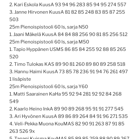
2. Kari Eskola KuusA 93 94 96 283 85 94 95 274 557
3. Janne Hirvonen KuusA 81 82 85 248 83 85 87 255
503
25m Pienoispistooli 60 ls, sarja N50
1. Jaani Mäkelä KuusA 84 84 88 256 90 81 85 256 512
25m Pienoispistooli 60 ls, sarja M50
1. Tapio Hyppänen USMS 86 85 84 255 92 88 85 265
520
2. Timo Tulokas KAS 89 90 81 260 89 80 89 258 518
3. Hannu Haimi KuusA 73 85 78 236 91 94 76 261 497
1 lisäpiste
25m Pienoispistooli 60 ls, sarja Y60
1. Matti Saarainen KaHa 95 92 94 281 92 92 84 268
549
2. Kaarlo Heino InkA 89 90 89 268 95 91 91 277 545
3. Ari Hyvönen KuusA 89 86 89 264 84 91 96 271 535
4. Veli-Pekka Muona KouMAS 82 90 91 263 87 91 85
263 526 9x
5. Tapani Kuisma KouMAS 85 89 85 259 88 90 89 267