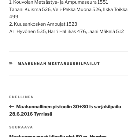
1. Kouvolan Metsästys- ja Ampumaseura 1551
Tapani Kuisma 526, Veli-Pekka Muona 526, Ilkka Toikka
499
2. Kuusankosken Ampujat 1523
Ari Hyvönen 535, Harri Hallikas 476, Jaani Mäkelä 512
KATEGORIAT
MAAKUNNAN MESTARUUSKILPAILUT
Artikkelien
Edellinen
EDELLINEN
selaus
artikkeli
Maakunnallinen pistoolin 30+30 ls sarjakilpailu
28.6.2016 Tyrrissä
Seuraava
SEURAAVA
artikkeli