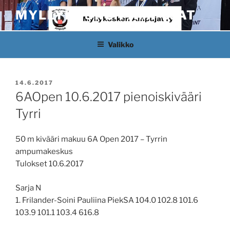
Siirry
MYLLYKOSKEN AMPUJAT
sisältöön
Valikko
JULKAISTU
14.6.2017
6AOpen 10.6.2017 pienoiskivääri
Tyrri
50 m kivääri makuu 6A Open 2017 – Tyrrin
ampumakeskus
Tulokset 10.6.2017
Sarja N
1. Frilander-Soini Pauliina PiekSA 104.0 102.8 101.6
103.9 101.1 103.4 616.8