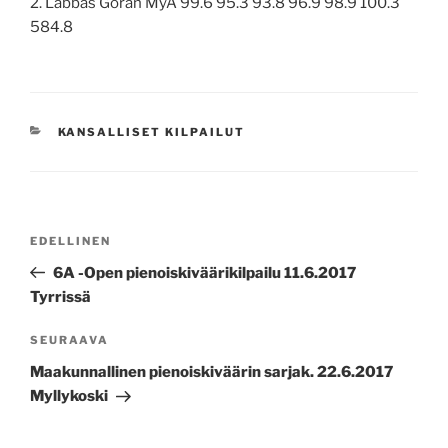
2. Labbas Göran MyA 99.6 95.3 93.8 96.9 98.9 100.3
584.8
KATEGORIAT
KANSALLISET KILPAILUT
Artikkelien
Edellinen
EDELLINEN
selaus
artikkeli
6A -Open pienoiskiväärikilpailu 11.6.2017
Tyrrissä
Seuraava
SEURAAVA
artikkeli
Maakunnallinen pienoiskiväärin sarjak. 22.6.2017
Myllykoski