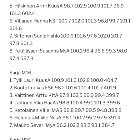
5. Häkkinen Armi KuusA 98.7 102.9 100.9 101.7 96.9
101.3 602.4
6. Viljanen Henna KSF 100.7 102.0 101.3 96.8 99.7 101.1
601.6
7. Siitonen Sonja Hahlo 100.6 101.6 97.6 102.0 101.7
97.8 601.3
8. Petäjäsaari Susanna MyA 100.1 96.4 96.6 99.3 98.0
97.4 587.8
Sarja M16
1. Tylli Lauri KuusA 100.9 101.0 102.8 100.0 404.7
2. Koota Luukas ESF 98.2 101.6 100.4 101.7 401.9
3. Vaittinen Arttu KitA 97.9 102.5 99.9 99.4 399.7
4. Laitinen Riku HaaAs 98.8 100.4 99.1 101.3 399.6
5. Ketolainen Ville IMAS 99.8 99.7 99.5 94.8 393.8
6. Helenius Mikko NosA 98.1 100.2 95.2 97.9 391.4
7. Mauno Severi MyA 96.2 102.2 93.2 93.1 384.7
Sarja N16