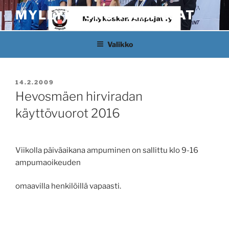
Siirry
MYLLYKOSKEN AMPUJAT
sisältöön
Valikko
JULKAISTU
14.2.2009
Hevosmäen hirviradan
käyttövuorot 2016
Viikolla päiväaikana ampuminen on sallittu klo 9-16
ampumaoikeuden
omaavilla henkilöillä vapaasti.