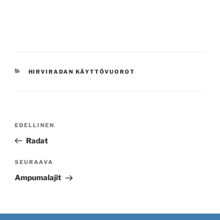
KATEGORIAT
HIRVIRADAN KÄYTTÖVUOROT
Artikkelien
Edellinen
EDELLINEN
selaus
artikkeli
Radat
Seuraava
SEURAAVA
artikkeli
Ampumalajit