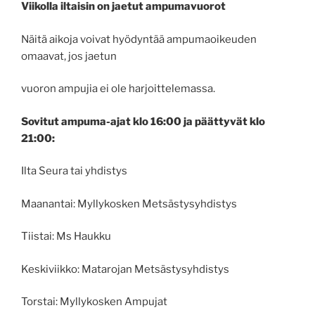
Viikolla iltaisin on jaetut ampumavuorot
Näitä aikoja voivat hyödyntää ampumaoikeuden
omaavat, jos jaetun
vuoron ampujia ei ole harjoittelemassa.
Sovitut ampuma-ajat klo 16:00 ja päättyvät klo
21:00:
Ilta
Seura tai yhdistys
Maanantai:
Myllykosken Metsästysyhdistys
Tiistai:
Ms Haukku
Keskiviikko:
Matarojan Metsästysyhdistys
Torstai:
Myllykosken Ampujat