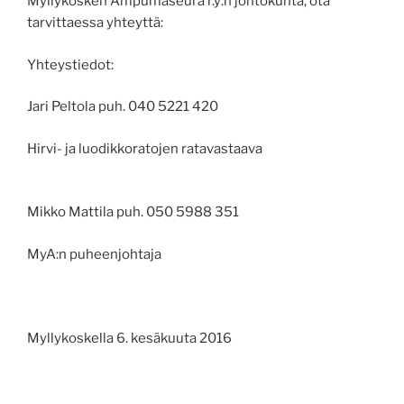
Myllykosken Ampumaseura r.y:n johtokunta, ota
tarvittaessa yhteyttä:
Yhteystiedot:
Jari Peltola puh.
040 5221 420
Hirvi- ja luodikkoratojen ratavastaava
Mikko Mattila puh
.
050 5988 351
MyA:n puheenjohtaja
Myllykoskella 6. kesäkuuta 2016