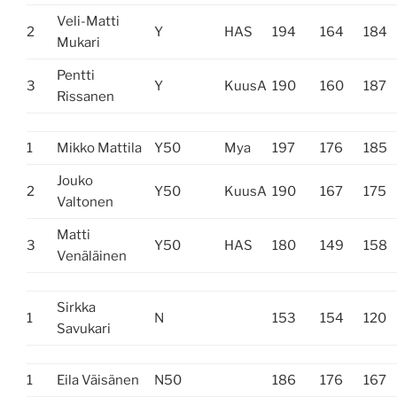
Veli-Matti
2
Y
HAS
194
164
184
Mukari
Pentti
3
Y
KuusA
190
160
187
Rissanen
1
Mikko Mattila
Y50
Mya
197
176
185
Jouko
2
Y50
KuusA
190
167
175
Valtonen
Matti
3
Y50
HAS
180
149
158
Venäläinen
Sirkka
1
N
153
154
120
Savukari
1
Eila Väisänen
N50
186
176
167