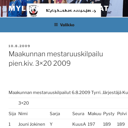
Siirry
MYLLYKOSKEN AMPUJAT
sisältöön
Valikko
JULKAISTU
10.8.2009
Maakunnan mestaruuskilpailu
pien.kiv. 3×20 2009
Maakunnan mestaruuskilpailut 6.8.2009 Tyrri. Järjestäjä K
3×20
Sija
Nimi
Sarja
Seura
Makuu
Pysty
Polvi
1
Jouni Jokinen
Y
KuusA
197
189
189