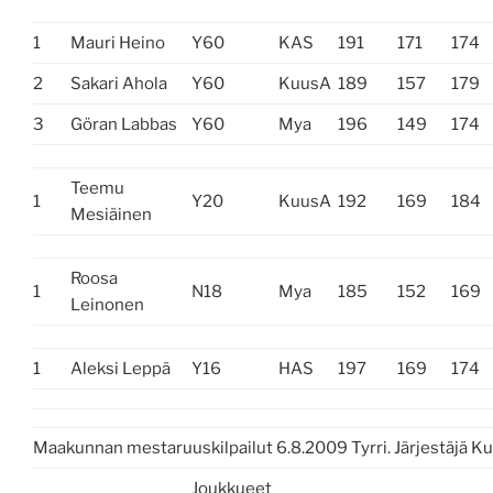
1
Mauri Heino
Y60
KAS
191
171
174
2
Sakari Ahola
Y60
KuusA
189
157
179
3
Göran Labbas
Y60
Mya
196
149
174
Teemu
1
Y20
KuusA
192
169
184
Mesiäinen
Roosa
1
N18
Mya
185
152
169
Leinonen
1
Aleksi Leppä
Y16
HAS
197
169
174
Maakunnan mestaruuskilpailut 6.8.2009 Tyrri. Järjestäjä K
Joukkueet