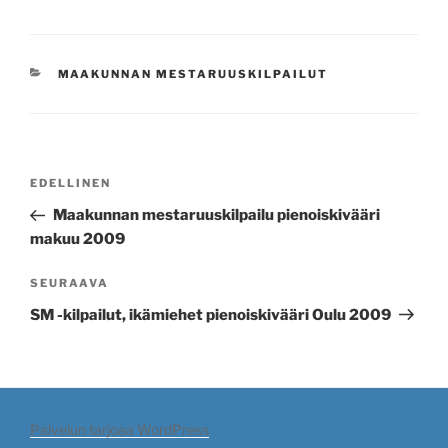
KATEGORIAT
MAAKUNNAN MESTARUUSKILPAILUT
Artikkelien
Edellinen
EDELLINEN
selaus
artikkeli
Maakunnan mestaruuskilpailu pienoiskivääri
makuu 2009
Seuraava
SEURAAVA
artikkeli
SM -kilpailut, ikämiehet pienoiskivääri Oulu 2009
Palvelun tarjoaa WordPress