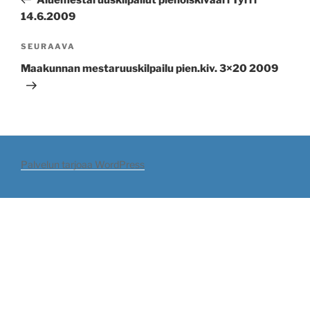
14.6.2009
Seuraava
SEURAAVA
artikkeli
Maakunnan mestaruuskilpailu pien.kiv. 3×20 2009
Palvelun tarjoaa WordPress