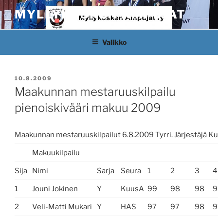
Siirry
MYLLYKOSKEN AMPUJAT
sisältöön
Valikko
JULKAISTU
10.8.2009
Maakunnan mestaruuskilpailu
pienoiskivääri makuu 2009
Maakunnan mestaruuskilpailut 6.8.2009 Tyrri. Järjestäjä K
Makuukilpailu
Sija
Nimi
Sarja
Seura
1
2
3
4
1
Jouni Jokinen
Y
KuusA
99
98
98
9
2
Veli-Matti Mukari
Y
HAS
97
97
98
9