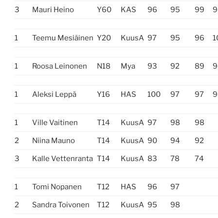
3
Mauri Heino
Y60
KAS
96
95
99
9
1
Teemu Mesiäinen
Y20
KuusA
97
95
96
1
1
Roosa Leinonen
N18
Mya
93
92
89
9
1
Aleksi Leppä
Y16
HAS
100
97
97
9
1
Ville Vaitinen
T14
KuusA
97
98
98
2
Niina Mauno
T14
KuusA
90
94
92
3
Kalle Vettenranta
T14
KuusA
83
78
74
1
Tomi Nopanen
T12
HAS
96
97
2
Sandra Toivonen
T12
KuusA
95
98