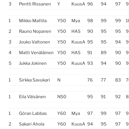
3
Pentti Rissanen
Y
KuusA
96
94
97
9
1
Mikko Mattila
Y50
Mya
98
99
99
1
2
Rauno Nopanen
Y50
HAS
90
95
95
9
3
Jouko Valtonen
Y50
KuusA
95
95
94
9
4
Matti Venäläinen
Y50
HAS
91
89
90
9
5
Jukka Jokinen
Y50
KuusA
93
94
90
9
1
Sirkka Savukari
N
76
77
83
7
1
Eila Väisänen
N50
95
91
92
8
1
Göran Labbas
Y60
Mya
97
99
97
9
2
Sakari Ahola
Y60
KuusA
94
95
97
9