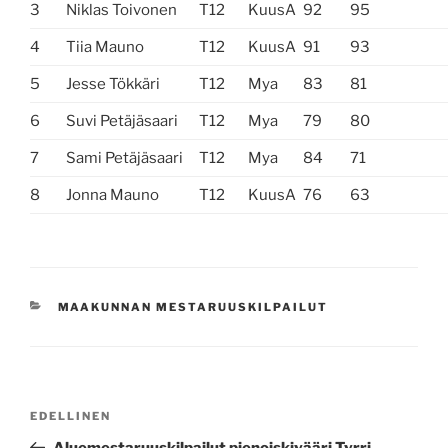
3
Niklas Toivonen
T12
KuusA
92
95
4
Tiia Mauno
T12
KuusA
91
93
5
Jesse Tökkäri
T12
Mya
83
81
6
Suvi Petäjäsaari
T12
Mya
79
80
7
Sami Petäjäsaari
T12
Mya
84
71
8
Jonna Mauno
T12
KuusA
76
63
KATEGORIAT
MAAKUNNAN MESTARUUSKILPAILUT
Artikkelien
Edellinen
EDELLINEN
selaus
artikkeli
Aluemestaruuskilpailut pienoiskivääri Tyrri