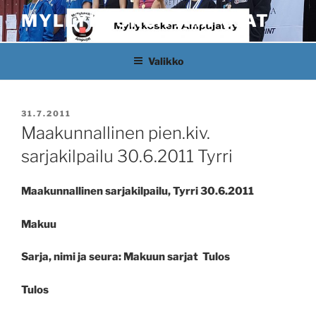
Siirry
MYLLYKOSKEN AMPUJAT
sisältöön
Valikko
JULKAISTU
31.7.2011
Maakunnallinen pien.kiv.
sarjakilpailu 30.6.2011 Tyrri
Maakunnallinen sarjakilpailu, Tyrri
30.6.2011
Makuu
Sarja, nimi ja seura: Makuun sarjat
Tulos
Tulos