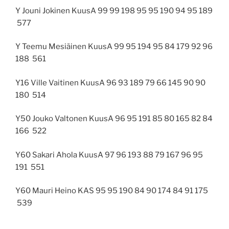
Y Jouni Jokinen KuusA 99 99 198 95 95 190 94 95 189
577
Y Teemu Mesiäinen KuusA 99 95 194 95 84 179 92 96
188
561
Y16 Ville Vaitinen KuusA 96 93 189 79 66 145 90 90
180
514
Y50 Jouko Valtonen KuusA 96 95 191 85 80 165 82 84
166
522
Y60 Sakari Ahola KuusA 97 96 193 88 79 167 96 95
191
551
Y60 Mauri Heino KAS 95 95 190 84 90 174 84 91 175
539