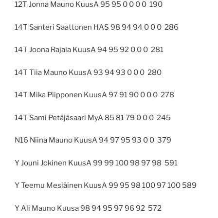
12T Jonna Mauno KuusA 95 95 0 0 0 0
190
14T Santeri Saattonen HAS 98 94 94 0 0 0
286
14T Joona Rajala KuusA 94 95 92 0 0 0
281
14T Tiia Mauno KuusA 93 94 93 0 0 0
280
14T Mika Piipponen KuusA 97 91 90 0 0 0
278
14T Sami Petäjäsaari MyA 85 81 79 0 0 0
245
N16 Niina Mauno KuusA 94 97 95 93 0 0
379
Y Jouni Jokinen KuusA 99 99 100 98 97 98
591
Y Teemu Mesiäinen KuusA 99 95 98 100 97 100 589
Y Ali Mauno Kuusa 98 94 95 97 96 92
572