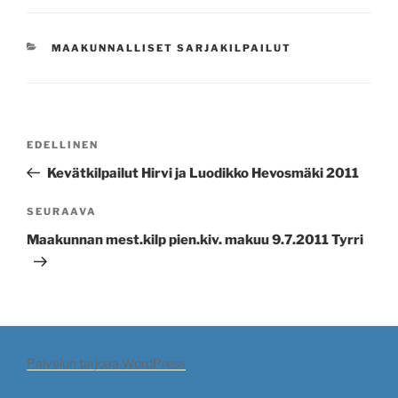
KATEGORIAT
MAAKUNNALLISET SARJAKILPAILUT
Artikkelien
Edellinen
EDELLINEN
selaus
artikkeli
Kevätkilpailut Hirvi ja Luodikko Hevosmäki 2011
Seuraava
SEURAAVA
artikkeli
Maakunnan mest.kilp pien.kiv. makuu 9.7.2011 Tyrri
Palvelun tarjoaa WordPress