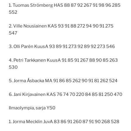
1. Tuomas Strömberg HAS 88 87 92 267 91 98 96 285
552
2. Ville Nousiainen KAS 93 91 88 272 94 90 91 275
547
3. Olli Parén KuusA 93 89 91 273 92 89 92 273 546
4. Petri Tarkkanen KuusA 91 85 91 267 88 90 85 263
530
5. Jorma Åsbacka MA 91 86 85 262 90 91 81 262 524
6. Jani Kirjavainen KAS 76 74 70 220 84 85 81 250 470
Ilmaolympia, sarja Y50
1. Jorma Mecklin JuvA 83 86 91 260 87 91 90 268 528