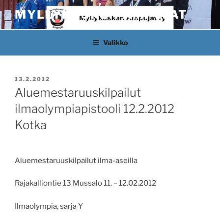
Siirry
MYLLYKOSKEN AMPUJAT
sisältöön
Valikko
JULKAISTU
13.2.2012
Aluemestaruuskilpailut
ilmaolympiapistooli 12.2.2012
Kotka
Aluemestaruuskilpailut ilma-aseilla
Rajakalliontie 13 Mussalo 11. – 12.02.2012
Ilmaolympia, sarja Y