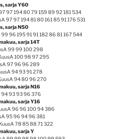
s, sarja Y60
 97 97 194 80 79 159 89 92 181 534
sA 97 97 194 81 80 161 85 91 176 531
s, sarja N50
S 99 96 195 91 91 182 86 81 167 544
 makuu, sarja 14T
uusA 99 99 100 298
n KuusA 100 98 97 295
usA 97 96 96 289
KuusA 94 93 91 278
KuusA 94 80 96 270
 makuu, sarja N16
A 94 93 93 96 376
 makuu, sarja Y16
KuusA 96 96 100 94 386
usA 95 96 94 96 381
o KuusA 78 85 88 71 322
 makuu, sarja Y
uusA 99 99 98 98 100 99 593