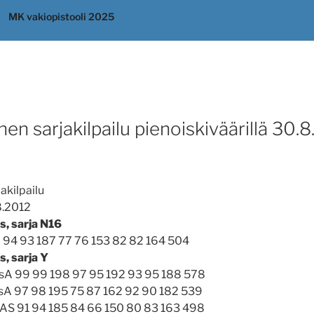
MK vakiopistooli 2025
en sarjakilpailu pienoiskiväärillä 30.
akilpailu
8.2012
s, sarja N16
A 94 93 187 77 76 153 82 82 164 504
, sarja Y
uusA 99 99 198 97 95 192 93 95 188 578
uusA 97 98 195 75 87 162 92 90 182 539
AS 91 94 185 84 66 150 80 83 163 498