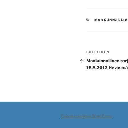
KATEGORIAT
MAAKUNNALLIS
Artikkelien
Edellinen
EDELLINEN
selaus
artikkeli
Maakunnallinen sarja
16.8.2012 Hevosmä
Palvelun tarjoaa WordPress