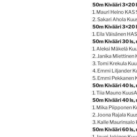
50m Kivääri 3×20 l
1. Mauri Heino KAS
2. Sakari Ahola Kuu
50m Kivääri 3×20 l
1. Eila Väisänen HA
50m Kivääri 30 ls,
1. Aleksi Mäkelä K
2. Janika Miettine
3. Tomi Krekula Ku
4. Emmi Liljander 
5. Emmi Pekkanen 
50m Kivääri 40 ls,
1. Tiia Mauno Kuus
50m Kivääri 40 ls,
1. Mika Piipponen 
2. Joona Rajala Ku
3. Kalle Maurinsal
50m Kivääri 60 ls,
1. Jouni Jokinen K