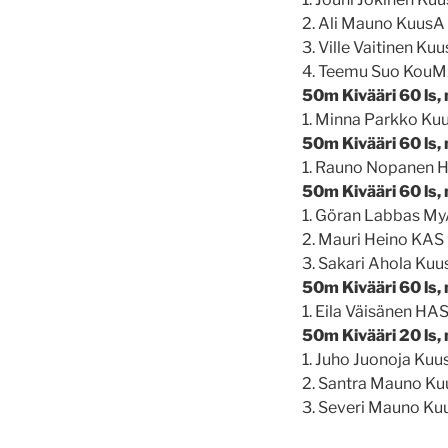
2. Ali Mauno Kuus
3. Ville Vaitinen K
4. Teemu Suo KouM
50m Kivääri 60 ls,
1. Minna Parkko Ku
50m Kivääri 60 ls,
1. Rauno Nopanen 
50m Kivääri 60 ls,
1. Göran Labbas M
2. Mauri Heino KAS
3. Sakari Ahola Ku
50m Kivääri 60 ls,
1. Eila Väisänen H
50m Kivääri 20 ls,
1. Juho Juonoja Ku
2. Santra Mauno K
3. Severi Mauno Ku