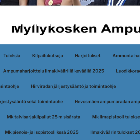
KEN AMPUJAT
Tuloksia
Kilpailukutsuja
Harjoitukset
Ammunta har
Ampumaharjoittelu ilmakiväärillä keväällä 2025
Luodikkorad
imintaohje
Hirviradan järjestysääntö ja toimintaohje
järjestysääntö sekä toimintaohe
Hevosmäen ampumaradan amp
Mk talvisarjakilpailut 25 m sisärata
Mk ilmapistooli tuloks
Mk pienois- ja isopistooli kesä 2025
Ilmakiväärin tulokset 2