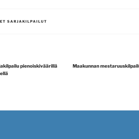
ET SARJAKILPAILUT
kilpailu pienoiskiväärillä
Maakunnan mestaruuskilpail
ellä