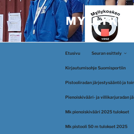
Siirry
sisältöön
MYLLYKOS
Etusivu
Seuran esittely
Kirjautumisohje Suomisportiin
Pistooliradan järjestysääntö ja to
Pienoiskivääri- ja villikarjuradan 
Mk pienoiskivääri 2025 tulokset
Mk pistooli 50 m tulokset 2025