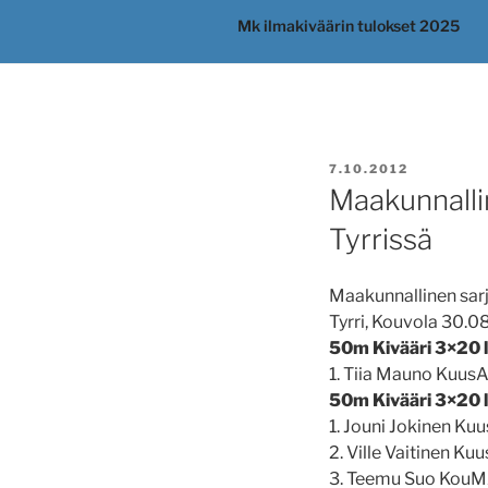
Mk ilmakiväärin tulokset 2025
JULKAISTU
7.10.2012
Maakunnallin
Tyrrissä
Maakunnallinen sarj
Tyrri, Kouvola 30.0
50m Kivääri 3×20 l
1. Tiia Mauno Kuus
50m Kivääri 3×20 ls
1. Jouni Jokinen K
2. Ville Vaitinen K
3. Teemu Suo KouM