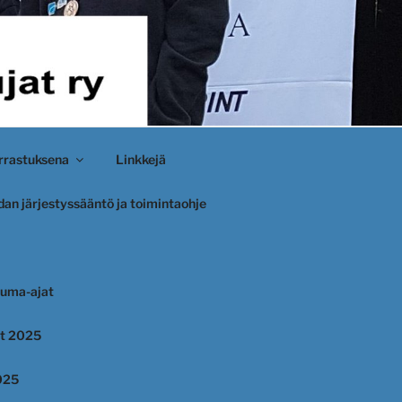
rastuksena
Linkkejä
an järjestyssääntö ja toimintaohje
uma-ajat
et 2025
025