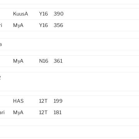
KuusA
Y16
390
i
MyA
Y16
356
a
i
MyA
N16
361
2
HAS
12T
199
ri
MyA
12T
181