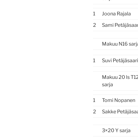
1
Joona Rajala
2
Sami Petäjäsaar
Makuu N16 sarj
1
Suvi Petäjäsaar
Makuu 20 ls T1
sarja
1
Tomi Nopanen
2
Sakke Petäjäsaa
3×20 Y sarja