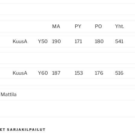
MA
PY
PO
Yht.
KuusA
Y50
190
171
180
541
KuusA
Y60
187
153
176
516
 Mattila
ET SARJAKILPAILUT