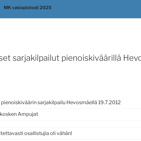
MK vakiopistooli 2025
et sarjakilpailut pienoiskiväärillä He
pienoiskiväärin sarjakilpailu Hevosmäellä 19.7.2012
lykosken Ampujat
itettavasti osallistujia oli vähän!