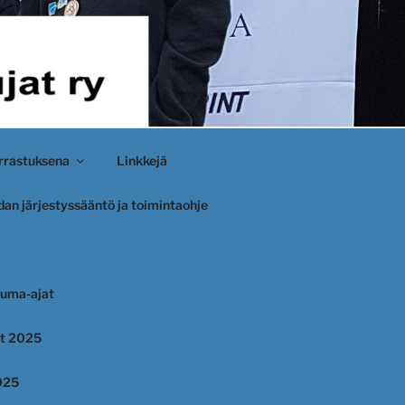
rastuksena
Linkkejä
an järjestyssääntö ja toimintaohje
uma-ajat
et 2025
025