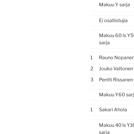
Makuu Y sarja
Ei osallistujia
Makuu 60 ls Y
sarja
1
Rauno Nopane
2
Jouko Valtonen
3
Pentti Rissanen
Makuu Y60 sar
1
Sakari Ahola
Makuu 40 ls Y1
sarja