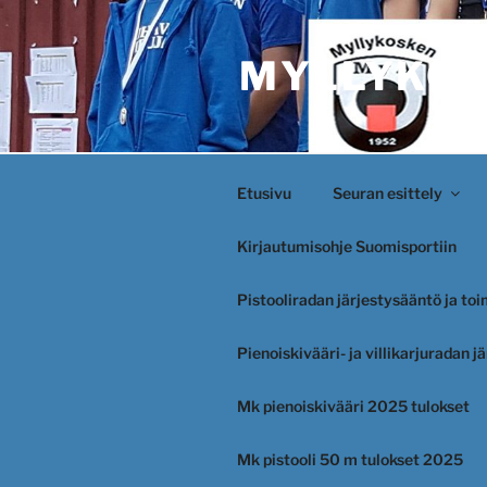
Siirry
sisältöön
MYLLYKOS
Etusivu
Seuran esittely
Kirjautumisohje Suomisportiin
Pistooliradan järjestysääntö ja to
Pienoiskivääri- ja villikarjuradan 
Mk pienoiskivääri 2025 tulokset
Mk pistooli 50 m tulokset 2025