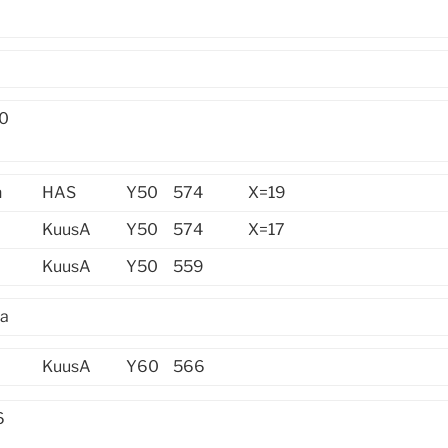
50
n
HAS
Y50
574
X=19
KuusA
Y50
574
X=17
KuusA
Y50
559
ja
KuusA
Y60
566
6