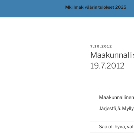
Mk ilmakiväärin tulokset 2025
JULKAISTU
7.10.2012
Maakunnallis
19.7.2012
Maakunnallinen 
Järjestäjä: Myl
Sää oli hyvä, val