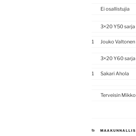
Ei osallistujia
3×20 Y50 sarja
1
Jouko Valtonen
3×20 Y60 sarja
1
Sakari Ahola
Terveisin Mikko
KATEGORIAT
MAAKUNNALLIS