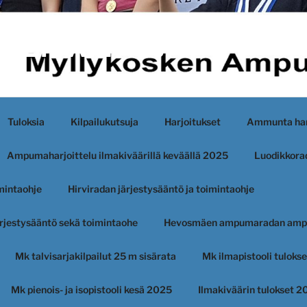
KEN AMPUJAT
Tuloksia
Kilpailukutsuja
Harjoitukset
Ammunta har
Ampumaharjoittelu ilmakiväärillä keväällä 2025
Luodikkorad
imintaohje
Hirviradan järjestysääntö ja toimintaohje
järjestysääntö sekä toimintaohe
Hevosmäen ampumaradan amp
Mk talvisarjakilpailut 25 m sisärata
Mk ilmapistooli tuloks
Mk pienois- ja isopistooli kesä 2025
Ilmakiväärin tulokset 2