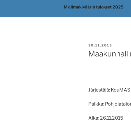
Mk ilmakiväärin tulokset 2025
JULKAISTU
30.11.2015
Maakunnalli
Järjestäjä:
KouMAS 
Paikka:
Pohjolatalo
Aika:
26.11.2015