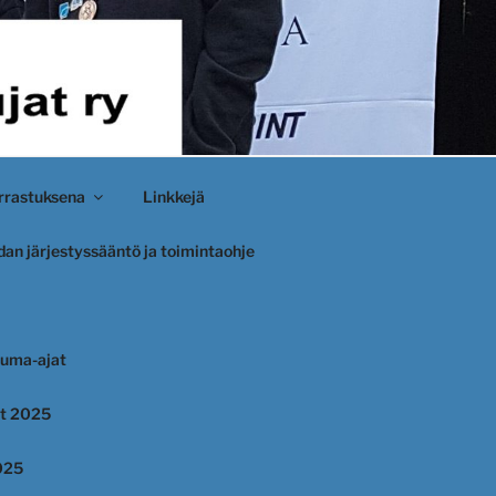
rastuksena
Linkkejä
an järjestyssääntö ja toimintaohje
uma-ajat
et 2025
025