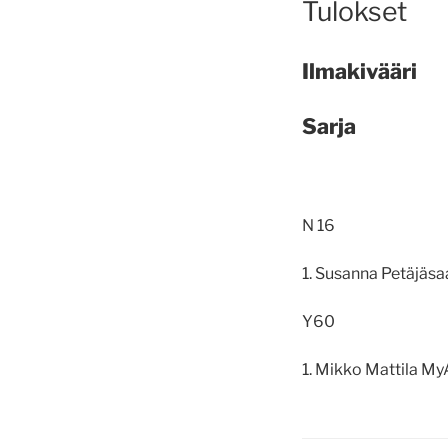
Tulokset
Ilmakivääri
Sarja
N 16
1. Susanna Petäjäsa
Y60
1. Mikko Mattila
My