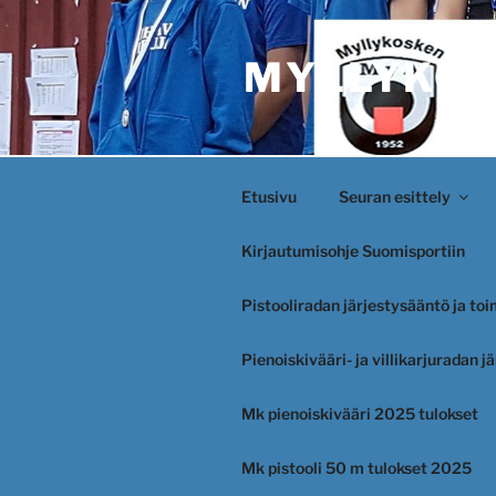
Siirry
sisältöön
MYLLYKOS
Etusivu
Seuran esittely
Kirjautumisohje Suomisportiin
Pistooliradan järjestysääntö ja to
Pienoiskivääri- ja villikarjuradan 
Mk pienoiskivääri 2025 tulokset
Mk pistooli 50 m tulokset 2025