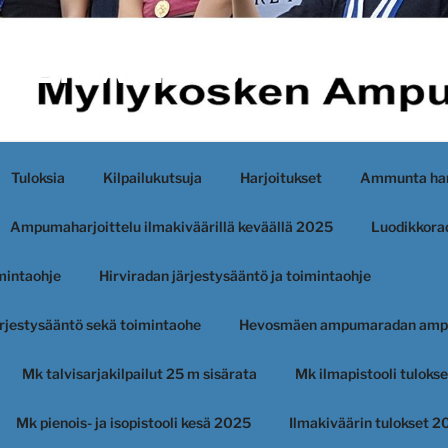
KEN AMPUJAT
Tuloksia
Kilpailukutsuja
Harjoitukset
Ammunta har
Ampumaharjoittelu ilmakiväärillä keväällä 2025
Luodikkorad
imintaohje
Hirviradan järjestysääntö ja toimintaohje
järjestysääntö sekä toimintaohe
Hevosmäen ampumaradan amp
Mk talvisarjakilpailut 25 m sisärata
Mk ilmapistooli tuloks
Mk pienois- ja isopistooli kesä 2025
Ilmakiväärin tulokset 2