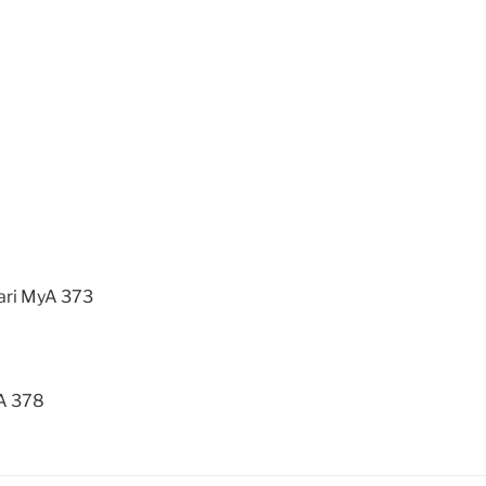
ari
MyA
373
A
378