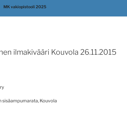
MK vakiopistooli 2025
nen ilmakivääri Kouvola 26.11.2015
ry
n sisäampumarata, Kouvola