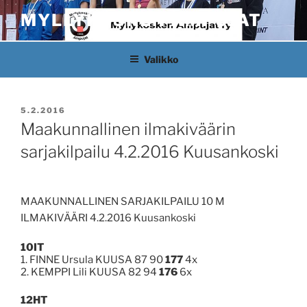
Siirry
MYLLYKOSKEN AMPUJAT
sisältöön
Valikko
JULKAISTU
5.2.2016
Maakunnallinen ilmakiväärin
sarjakilpailu 4.2.2016 Kuusankoski
MAAKUNNALLINEN SARJAKILPAILU 10 M
ILMAKIVÄÄRI 4.2.2016 Kuusankoski
10IT
1. FINNE Ursula KUUSA 87 90
177
4x
2. KEMPPI Lili KUUSA 82 94
176
6x
12HT