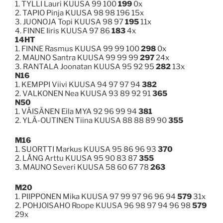
1. TYLLI Lauri KUUSA 99 100
199
0x
2. TAPIO Pinja KUUSA 98 98 196 15x
3. JUONOJA Topi KUUSA 98 97
195
11x
4. FINNE Iiris KUUSA 97 86
183
4x
14HT
1. FINNE Rasmus KUUSA 99 99 100
298
0x
2. MAUNO Santra KUUSA 99 99 99
297
24x
3. RANTALA Joonatan KUUSA 95 92 95
282
13x
N16
1. KEMPPI Viivi KUUSA 94 97 97 94
382
2. VALKONEN Nea KUUSA 93 89 92 91
365
N50
1. VÄISÄNEN Eila MYA 92 96 99 94
381
2. YLÄ-OUTINEN Tiina KUUSA 88 88 89 90
355
M16
1. SUORTTI Markus KUUSA 95 86 96 93
370
2. LÅNG Arttu KUUSA 95 90 83 87
355
3. MAUNO Severi KUUSA 58 60 67 78
263
M20
1. PIIPPONEN Mika KUUSA 97 99 97 96 96 94
579
31x
2. POHJOISAHO Roope KUUSA 96 98 97 94 96 98
579
29x