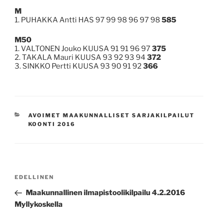
M
1. PUHAKKA Antti HAS 97 99 98 96 97 98
585
M50
1. VALTONEN Jouko KUUSA 91 91 96 97
375
2. TAKALA Mauri KUUSA 93 92 93 94
372
3. SINKKO Pertti KUUSA 93 90 91 92
366
KATEGORIAT
AVOIMET MAAKUNNALLISET SARJAKILPAILUT
KOONTI 2016
Artikkelien
Edellinen
EDELLINEN
selaus
artikkeli
Maakunnallinen ilmapistoolikilpailu 4.2.2016
Myllykoskella