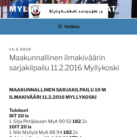
Siirry
MYLLYKOSKEN AMPUJAT
sisältöön
Valikko
JULKAISTU
12.2.2016
Maakunnallinen ilmakiväärin
sarjakilpailu 11.2.2016 Myllykoski
MAAKUNNALLINEN SARJAKILPAILU 10 M
ILMAKIVÄÄRI 11.2.2016 MYLLYKOSKI
Tulokset
8IT 20 ls
1. Silja Petäjäsaari MyA 90 92
182
2x
10IT 20 ls
1. Niki Myllylä MyA 88 94
182
2x