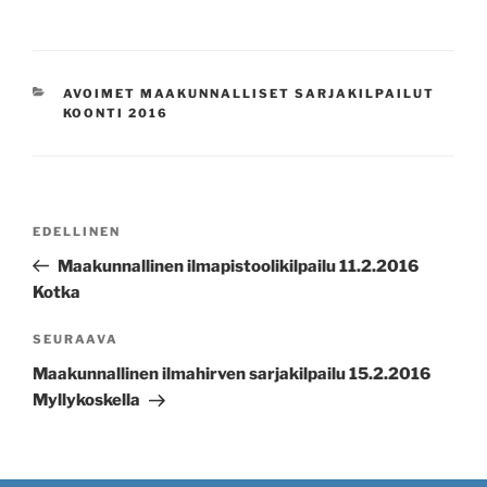
KATEGORIAT
AVOIMET MAAKUNNALLISET SARJAKILPAILUT
KOONTI 2016
Artikkelien
Edellinen
EDELLINEN
selaus
artikkeli
Maakunnallinen ilmapistoolikilpailu 11.2.2016
Kotka
Seuraava
SEURAAVA
artikkeli
Maakunnallinen ilmahirven sarjakilpailu 15.2.2016
Myllykoskella