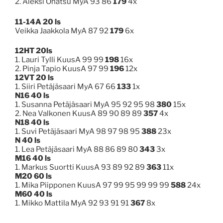
2. Aleksi Onatsu MyA 93 86
179
4x
11-14A 20 ls
Veikka Jaakkola MyA 87 92
179
6x
12HT 20ls
1. Lauri Tylli KuusA 99 99
198
16x
2. Pinja Tapio KuusA 97 99
196
12x
12VT 20 ls
1. Siiri Petäjäsaari MyA 67 66
133
1x
N16 40 ls
1. Susanna Petäjäsaari MyA 95 92 95 98
380
15x
2. Nea Valkonen KuusA 89 90 89 89
357
4x
N18 40 ls
1. Suvi Petäjäsaari MyA
98 97 98 95
388
23x
N 40 ls
1. Lea Petäjäsaari MyA 88 86 89 80
343
3x
M16 40 ls
1. Markus Suortti KuusA 93 89 92 89
363
11x
M20 60 ls
1. Mika Piipponen KuusA 97 99 95 99 99 99
588
24x
M60 40 ls
1. Mikko Mattila MyA 92 93 91 91
367
8x