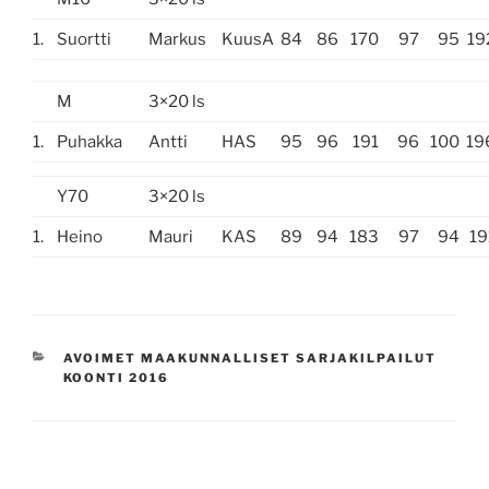
1.
Suortti
Markus
KuusA
84
86
170
97
95
19
M
3×20 ls
1.
Puhakka
Antti
HAS
95
96
191
96
100
19
Y70
3×20 ls
1.
Heino
Mauri
KAS
89
94
183
97
94
19
KATEGORIAT
AVOIMET MAAKUNNALLISET SARJAKILPAILUT
KOONTI 2016
Artikkelien