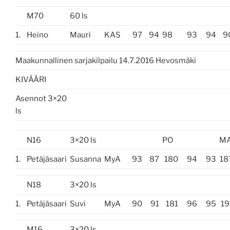
M70
60 ls
1.
Heino
Mauri
KAS
97
94
98
93
94
9
Maakunnallinen sarjakilpailu 14.7.2016 Hevosmäki
KIVÄÄRI
Asennot 3×20
ls
N16
3×20 ls
PO
M
1.
Petäjäsaari
Susanna
MyA
93
87
180
94
93
18
N18
3×20 ls
1.
Petäjäsaari
Suvi
MyA
90
91
181
96
95
19
M16
3×20 ls