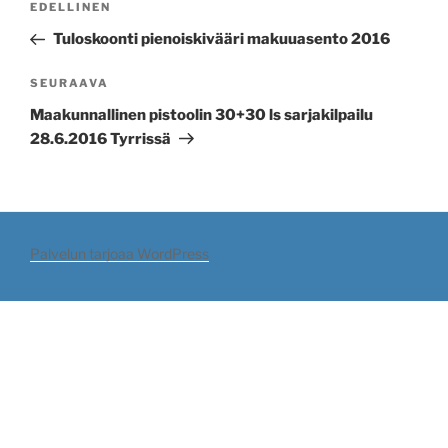
Edellinen
EDELLINEN
selaus
artikkeli
Tuloskoonti pienoiskivääri makuuasento 2016
Seuraava
SEURAAVA
artikkeli
Maakunnallinen pistoolin 30+30 ls sarjakilpailu
28.6.2016 Tyrrissä
Palvelun tarjoaa WordPress