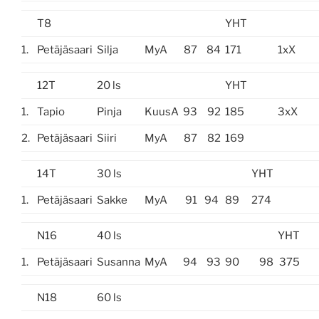
T8
YHT
1.
Petäjäsaari
Silja
MyA
87
84
171
1xX
12T
20 ls
YHT
1.
Tapio
Pinja
KuusA
93
92
185
3xX
2.
Petäjäsaari
Siiri
MyA
87
82
169
14T
30 ls
YHT
1.
Petäjäsaari
Sakke
MyA
91
94
89
274
N16
40 ls
YHT
1.
Petäjäsaari
Susanna
MyA
94
93
90
98
375
N18
60 ls