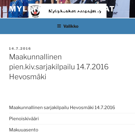
Siirry
MYLLYKOSKEN AMPUJAT
sisältöön
Valikko
JULKAISTU
14.7.2016
Maakunnallinen
pien.kiv.sarjakilpailu 14.7.2016
Hevosmäki
Maakunnallinen sarjakilpailu Hevosmäki 14.7.2016
Pienoiskivääri
Makuuasento