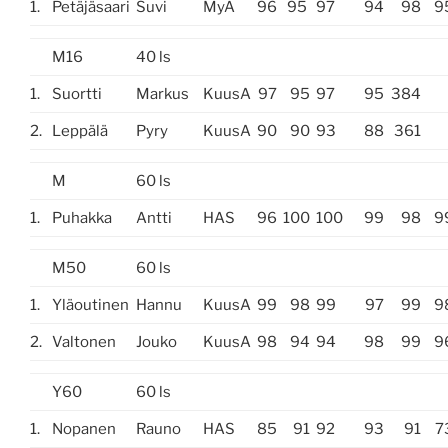
1.
Petäjäsaari
Suvi
MyA
96
95
97
94
98
9
M16
40 ls
1.
Suortti
Markus
KuusA
97
95
97
95
384
2.
Leppälä
Pyry
KuusA
90
90
93
88
361
M
60 ls
1.
Puhakka
Antti
HAS
96
100
100
99
98
9
M50
60 ls
1.
Yläoutinen
Hannu
KuusA
99
98
99
97
99
9
2.
Valtonen
Jouko
KuusA
98
94
94
98
99
9
Y60
60 ls
1.
Nopanen
Rauno
HAS
85
91
92
93
91
7