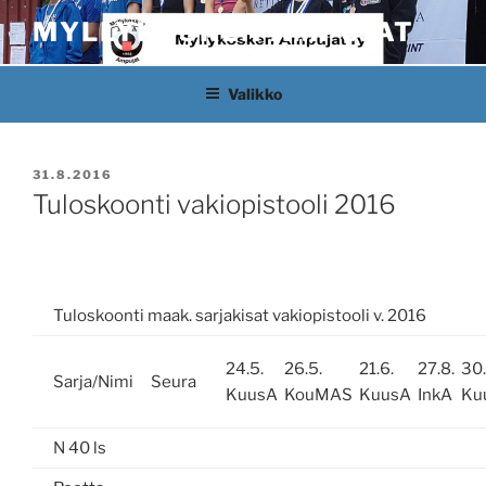
Siirry
MYLLYKOSKEN AMPUJAT
sisältöön
Valikko
JULKAISTU
31.8.2016
Tuloskoonti vakiopistooli 2016
Tuloskoonti maak. sarjakisat vakiopistooli v. 2016
24.5.
26.5.
21.6.
27.8.
30.
Sarja/Nimi
Seura
KuusA
KouMAS
KuusA
InkA
Ku
N 40 ls