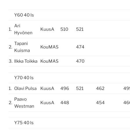
Y60 40 ls
Ari
1.
KuusA
510
521
Hyvönen
Tapani
2.
KouMAS
474
Kuisma
3.
Ilkka Toikka
KouMAS
470
Y70 40 ls
1.
Olavi Pulsa
KuusA
496
521
462
49
Paavo
2.
KuusA
448
454
46
Westman
Y75 40 ls