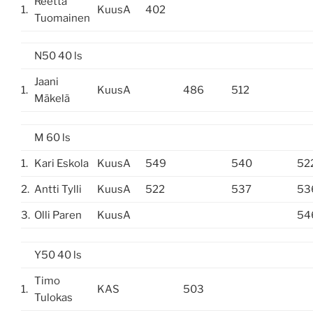
Reetta
1.
KuusA
402
Tuomainen
N50 40 ls
Jaani
1.
KuusA
486
512
Mäkelä
M 60 ls
1.
Kari Eskola
KuusA
549
540
52
2.
Antti Tylli
KuusA
522
537
53
3.
Olli Paren
KuusA
54
Y50 40 ls
Timo
1.
KAS
503
Tulokas