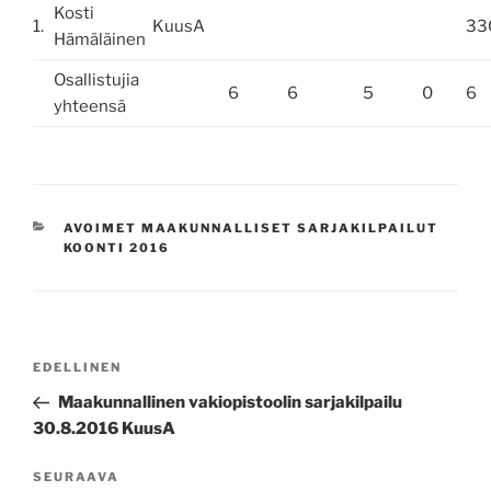
Kosti
1.
KuusA
33
Hämäläinen
Osallistujia
6
6
5
0
6
yhteensä
KATEGORIAT
AVOIMET MAAKUNNALLISET SARJAKILPAILUT
KOONTI 2016
Artikkelien
Edellinen
EDELLINEN
selaus
artikkeli
Maakunnallinen vakiopistoolin sarjakilpailu
30.8.2016 KuusA
Seuraava
SEURAAVA