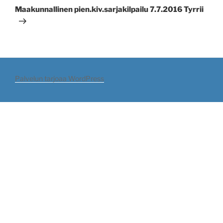
artikkeli
Maakunnallinen pien.kiv.sarjakilpailu 7.7.2016 Tyrrii
Palvelun tarjoaa WordPress