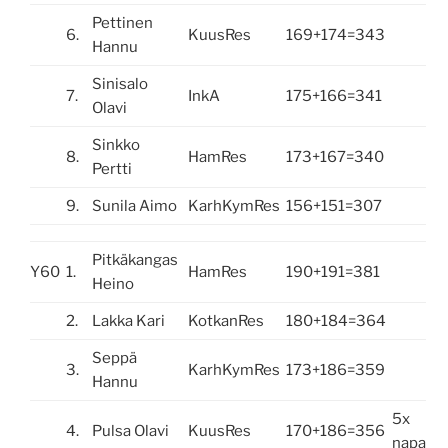
Pettinen
6.
KuusRes
169+174=343
Hannu
Sinisalo
7.
InkA
175+166=341
Olavi
Sinkko
8.
HamRes
173+167=340
Pertti
9.
Sunila Aimo
KarhKymRes
156+151=307
Pitkäkangas
Y60
1.
HamRes
190+191=381
Heino
2.
Lakka Kari
KotkanRes
180+184=364
Seppä
3.
KarhKymRes
173+186=359
Hannu
5x
4.
Pulsa Olavi
KuusRes
170+186=356
napa