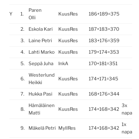
Paren
Y
1.
KuusRes
186+189=375
Olli
2.
Eskola Kari
KuusRes
187+183=370
3.
Laine Petri
KuusRes
183+176=359
4.
Lahti Marko
KuusRes
179+174=353
5.
Seppä Juha
InkA
170+181=351
Westerlund
6.
KuusRes
174+171=345
Heikki
7.
Hukka Pasi
KuusRes
168+176=344
Hämäläinen
3x
8.
KuusRes
174+168=342
Matti
napa
1x
9.
Mäkelä Petri
MyllRes
174+168=342
napa