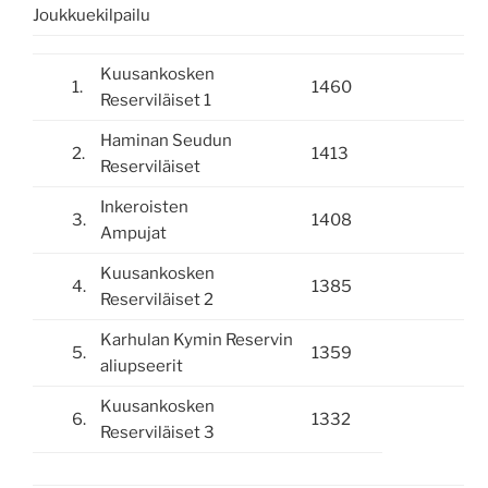
Joukkuekilpailu
Kuusankosken
1.
1460
Reserviläiset 1
Haminan Seudun
2.
1413
Reserviläiset
Inkeroisten
3.
1408
Ampujat
Kuusankosken
4.
1385
Reserviläiset 2
Karhulan Kymin Reservin
5.
1359
aliupseerit
Kuusankosken
6.
1332
Reserviläiset 3