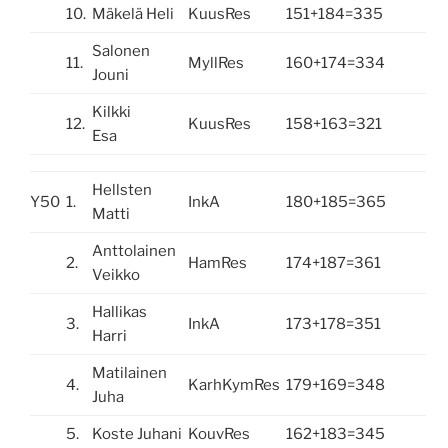
10.
Mäkelä Heli
KuusRes
151+184=335
Salonen
11.
MyllRes
160+174=334
Jouni
Kilkki
12.
KuusRes
158+163=321
Esa
Hellsten
Y50
1.
InkA
180+185=365
Matti
Anttolainen
2.
HamRes
174+187=361
Veikko
Hallikas
3.
InkA
173+178=351
Harri
Matilainen
4.
KarhKymRes
179+169=348
Juha
5.
Koste Juhani
KouvRes
162+183=345