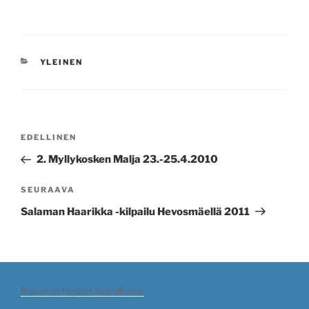
KATEGORIAT
YLEINEN
Artikkelien
Edellinen
EDELLINEN
selaus
artikkeli
2. Myllykosken Malja 23.-25.4.2010
Seuraava
SEURAAVA
artikkeli
Salaman Haarikka -kilpailu Hevosmäellä 2011
Palvelun tarjoaa WordPress