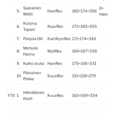
Saarainen
2x
5.
HamRes
182+174=356
Matti
napa
Kuisma
6.
KouvRes
172+183=355
Tapani
7.
Pohjola Olli
KarhKymRes
171+174=345
Metsola
8.
MyllRes
169+167=336
Hannu
9.
Kaiho Jouko
HamRes
175+156=331
Pärssinen
10.
KuusRes
151+128=279
Pekka
Hämäläinen
Y70
1.
KuusRes
165+169=334
Kosti