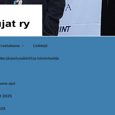
rastuksena
Linkkejä
an järjestyssääntö ja toimintaohje
uma-ajat
et 2025
025