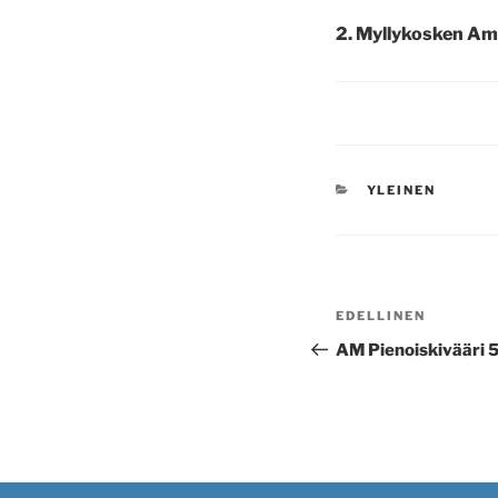
2. Myllykosken Amp
KATEGORIAT
YLEINEN
Artikkelien
Edellinen
EDELLINEN
selaus
artikkeli
AM Pienoiskivääri 