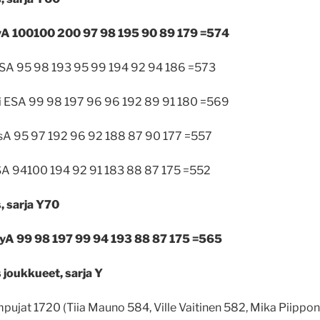
MyA 100100 200 97 98 195 90 89 179 =574
ESA 95 98 193 95 99 194 92 94 186 =573
i ESA 99 98 197 96 96 192 89 91 180 =569
usA 95 97 192 96 92 188 87 90 177 =557
 ESA 94100 194 92 91 183 88 87 175 =552
, sarja Y70
MyA 99 98 197 99 94 193 88 87 175 =565
 joukkueet, sarja Y
ujat 1720 (Tiia Mauno 584, Ville Vaitinen 582, Mika Piippo