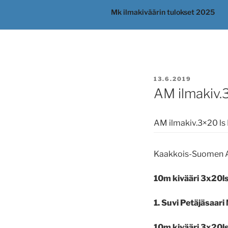
Mk ilmakiväärin tulokset 2025
JULKAISTU
13.6.2019
AM ilmakiv.
AM ilmakiv.3×20 ls
Kaakkois-Suomen A
10m kivääri 3x20ls
1. Suvi Petäjäsaar
10m kivääri 3x20ls