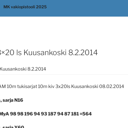
MK vakiopistooli 2025
3×20 ls Kuusankoski 8.2.2014
 Kuusankoski 8.2.2014
M 10m tukisarjat 10m kiv 3x20ls Kuusankoski 08.02.2014
, sarja N16
i MyA 98 98 196 94 93 187 94 87 181 =564
, sarja Y60