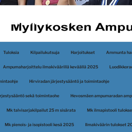
KEN AMPUJAT
Tuloksia
Kilpailukutsuja
Harjoitukset
Ammunta har
Ampumaharjoittelu ilmakiväärillä keväällä 2025
Luodikkorad
imintaohje
Hirviradan järjestysääntö ja toimintaohje
järjestysääntö sekä toimintaohe
Hevosmäen ampumaradan amp
Mk talvisarjakilpailut 25 m sisärata
Mk ilmapistooli tuloks
Mk pienois- ja isopistooli kesä 2025
Ilmakiväärin tulokset 2