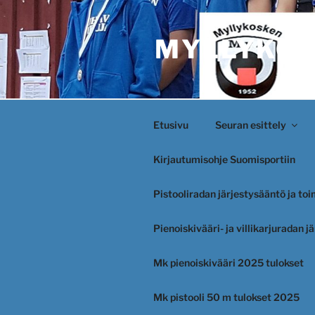
Siirry
sisältöön
MYLLYKOS
Etusivu
Seuran esittely
Kirjautumisohje Suomisportiin
Pistooliradan järjestysääntö ja to
Pienoiskivääri- ja villikarjuradan 
Mk pienoiskivääri 2025 tulokset
Mk pistooli 50 m tulokset 2025