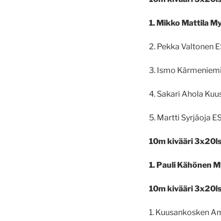
1. Mikko Mattila 
2. Pekka Valtonen 
3. Ismo Kärmeniem
4. Sakari Ahola Ku
5. Martti Syrjäoja
10m kivääri 3x20ls
1. Pauli Kähönen 
10m kivääri 3x20ls
1. Kuusankosken Amp