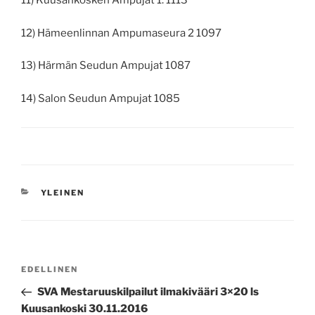
11) Kuusankosken Ampujat 1. 1113
12) Hämeenlinnan Ampumaseura 2 1097
13) Härmän Seudun Ampujat 1087
14) Salon Seudun Ampujat 1085
KATEGORIAT
YLEINEN
Artikkelien
Edellinen
EDELLINEN
selaus
artikkeli
SVA Mestaruuskilpailut ilmakivääri 3×20 ls
Kuusankoski 30.11.2016