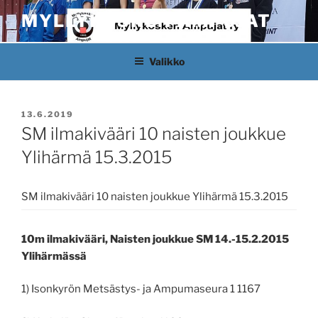
Siirry
MYLLYKOSKEN AMPUJAT
sisältöön
Valikko
JULKAISTU
13.6.2019
SM ilmakivääri 10 naisten joukkue
Ylihärmä 15.3.2015
SM ilmakivääri 10 naisten joukkue Ylihärmä 15.3.2015
10m ilmakivääri, Naisten joukkue SM 14.-15.2.2015
Ylihärmässä
1) Isonkyrön Metsästys- ja Ampumaseura 1 1167