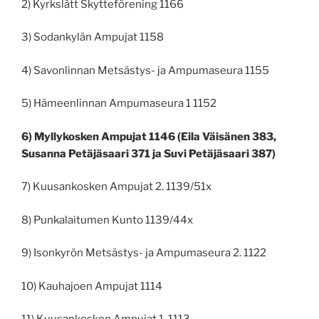
2) Kyrkslätt Skytteförening 1166
3) Sodankylän Ampujat 1158
4) Savonlinnan Metsästys- ja Ampumaseura 1155
5) Hämeenlinnan Ampumaseura 1 1152
6) Myllykosken Ampujat 1146 (Eila Väisänen 383,
Susanna Petäjäsaari 371 ja Suvi Petäjäsaari 387)
7) Kuusankosken Ampujat 2. 1139/51x
8) Punkalaitumen Kunto 1139/44x
9) Isonkyrön Metsästys- ja Ampumaseura 2. 1122
10) Kauhajoen Ampujat 1114