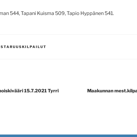
an 544, Tapani Kuisma 509, Tapio Hyppänen 541.
STARUUSKILPAILUT
oiskivääri 15.7.2021 Tyrri
Maakunnan mest.kilpai