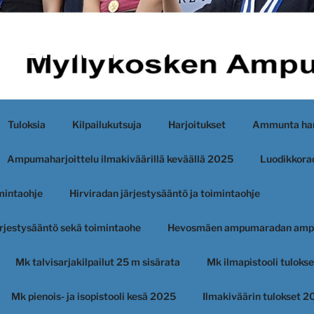
KEN AMPUJAT
Tuloksia
Kilpailukutsuja
Harjoitukset
Ammunta har
Ampumaharjoittelu ilmakiväärillä keväällä 2025
Luodikkorad
imintaohje
Hirviradan järjestysääntö ja toimintaohje
järjestysääntö sekä toimintaohe
Hevosmäen ampumaradan amp
Mk talvisarjakilpailut 25 m sisärata
Mk ilmapistooli tuloks
Mk pienois- ja isopistooli kesä 2025
Ilmakiväärin tulokset 2