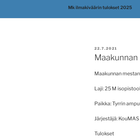
Mk ilmakiväärin tulokset 2025
JULKAISTU
22.7.2021
Maakunnan me
Maakunnan mestaru
Laji: 25 M isopistool
Paikka: Tyrrin ampu
Järjestäjä: KouMAS 
Tulokset