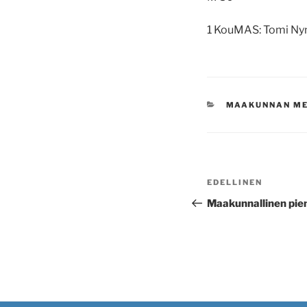
1 KouMAS: Tomi Nym
KATEGORIAT
MAAKUNNAN ME
Artikkelien
Edellinen
EDELLINEN
selaus
artikkeli
Maakunnallinen pien