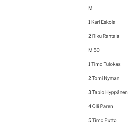
M
1 Kari Es
2 Riku Ra
M 50
1 Timo Tu
2 Tomi Ny
3 Tapio Hy
4 Olli Pa
5 Timo P