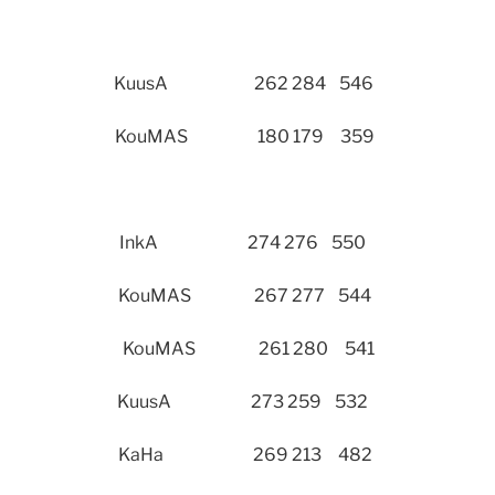
kola KuusA 262 284 546
ntala KouMAS 180 179 359
lokas InkA 274 276 550
man KouMAS 267 277 544
ppänen KouMAS 261 280 541
ren KuusA 273 259 532
utto KaHa 269 213 482