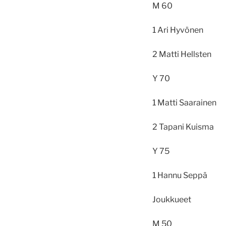
M 60
1 Ari Hyv
2 Matti He
Y 70
1 Matti S
2 Tapani K
Y 75
1 Hannu 
Joukkueet
M 50