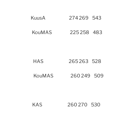
önen KuusA 274 269 543
llsten KouMAS 225 258 483
aarainen HAS 265 263 528
uisma KouMAS 260 249 509
Seppä KAS 260 270 530