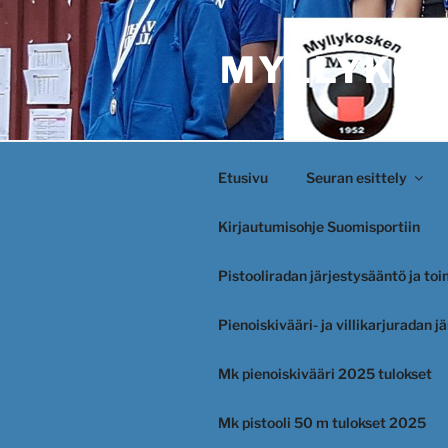
Siirry
sisältöön
MYLLYKOS
Etusivu
Seuran esittely
Kirjautumisohje Suomisportiin
Pistooliradan järjestysääntö ja to
Pienoiskivääri- ja villikarjuradan 
Mk pienoiskivääri 2025 tulokset
Mk pistooli 50 m tulokset 2025