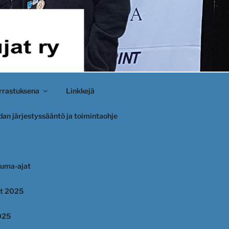
rastuksena
Linkkejä
an järjestyssääntö ja toimintaohje
uma-ajat
et 2025
025