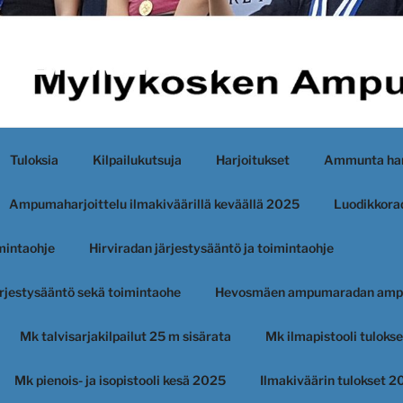
KEN AMPUJAT
Tuloksia
Kilpailukutsuja
Harjoitukset
Ammunta har
Ampumaharjoittelu ilmakiväärillä keväällä 2025
Luodikkorad
imintaohje
Hirviradan järjestysääntö ja toimintaohje
järjestysääntö sekä toimintaohe
Hevosmäen ampumaradan amp
Mk talvisarjakilpailut 25 m sisärata
Mk ilmapistooli tuloks
Mk pienois- ja isopistooli kesä 2025
Ilmakiväärin tulokset 2