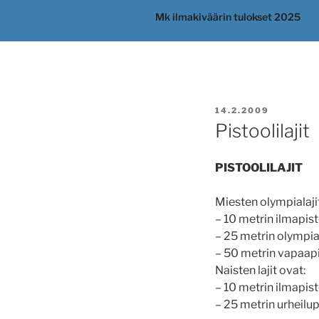
Mk ilmakiväärin tulokset 2025
JULKAISTU
14.2.2009
Pistoolilajit
PISTOOLILAJIT
Miesten olympialaji
– 10 metrin ilmapisto
– 25 metrin olympiap
– 50 metrin vapaapis
Naisten lajit ovat:
– 10 metrin ilmapisto
– 25 metrin urheilupi