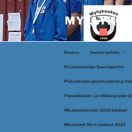
Siirry
sisältöön
MYLLYKOS
Etusivu
Seuran esittely
Kirjautumisohje Suomisportiin
Pistooliradan järjestysääntö ja to
Pienoiskivääri- ja villikarjuradan 
Mk pienoiskivääri 2025 tulokset
Mk pistooli 50 m tulokset 2025