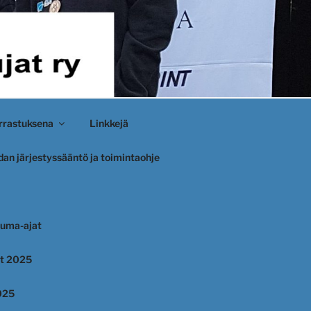
rastuksena
Linkkejä
an järjestyssääntö ja toimintaohje
uma-ajat
et 2025
025