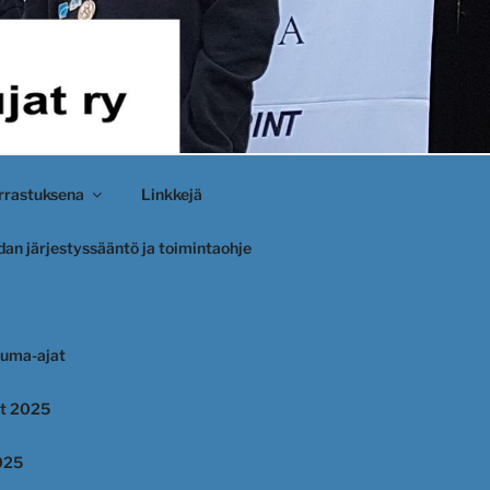
rastuksena
Linkkejä
an järjestyssääntö ja toimintaohje
uma-ajat
et 2025
025