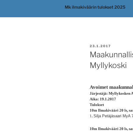
Mk ilmakiväärin tulokset 2025
JULKAISTU
23.1.2017
Maakunnallis
Myllykoski
Avoimet maakunnalli
Järjestäjä: Myllykosken 
Aika: 19.1.2017
Tulokset
10m Ilmakivääri 20 ls, sa
1
.
Silja Petäjäsaari MyA 
10m Ilmakivääri 20 ls, s