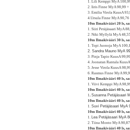
1. Lili Kemppi MyA 100,9
2. Iiris Finne MyA 98,99 
3. Emilia Virola KuusA 93
4.Ursula Finne MyA 90,76
10m Ilmakivääri 20 ls, s
1. Siiri Petäjäsaari MyA 8
2. Niki Myllylä MyA 48,5
10m Ilmakivääri 30 ls, s
1. Topi Juonoja MyA 100,
2. Sandra Mauno MyA 9
3. Pinja Tapio KuusA 99,9
4. Joonatan Rantala Kuus
5. Jesse Virola KuusA 98,
6. Rasmus Finne MyA 99,9
10m Ilmakivääri 40 ls, s
1. Viivi Kemppi MyA 98,9
10m Ilmakivääri 40 ls, s
1
.
Susanna Petäjäsaari 
10m Ilmakivääri 40 ls, s
1.
Suvi Petäjäsaari MyA 
10m Ilmakivääri 40 ls, sa
1.
Lea Petäjäsaari MyA 8
2. Tiina Monto MyA 90,87
10m Ilmakivääri 40 ls, s