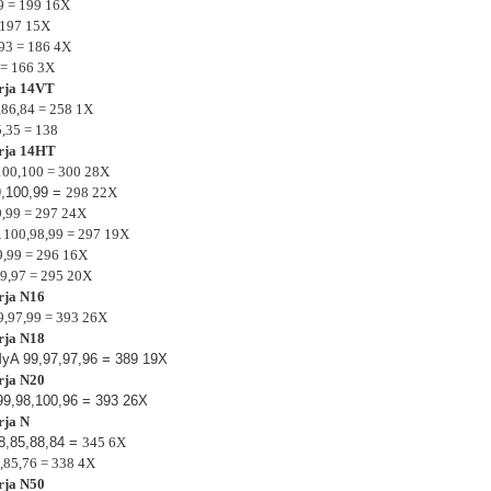
9 = 199 16X
= 197 15X
,93 = 186 4X
 = 166 3X
arja 14VT
8,86,84 = 258 1X
5,35 = 138
arja 14HT
100,100 = 300 28X
9,100,99 =
298 22X
9,99 = 297 24X
A 100,98,99 = 297 19X
99,99 = 296 16X
9,97 = 295 20X
arja N16
9,97,99 = 393 26X
arja N18
MyA 99,97,97,96 = 389 19X
arja N20
99,98,100,96 = 393 26X
rja N
8,85,88,84 =
345 6X
,85,76 = 338 4X
arja N50