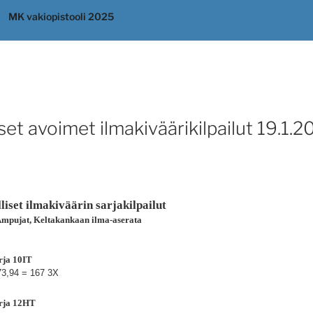
MK vakiopistooli 2025
et avoimet ilmakiväärikilpailut 19.1.2
set ilmakiväärin sarjakilpailut
Ampujat, Keltakankaan ilma-aserata
rja 10IT
73,94 = 167
3X
arja 12HT