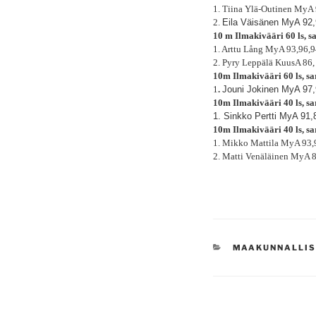
1. Tiina Ylä-Outinen MyA
2.
Eila Väisänen MyA 92,
10 m Ilmakivääri 60 ls, 
1. Arttu Lång MyA 93,96,
2. Pyry Leppälä KuusA 86,
10m Ilmakivääri 60 ls, s
1
.
Jouni Jokinen MyA 97,
10m Ilmakivääri 40 ls, s
1. Sinkko Pertti MyA 91,
10m Ilmakivääri 40 ls, s
1. Mikko Mattila MyA 93,
2. Matti Venäläinen MyA 
KATEGORIAT
MAAKUNNALLIS