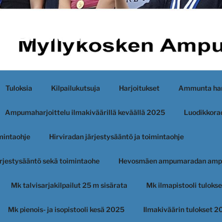
KEN AMPUJAT
Tuloksia
Kilpailukutsuja
Harjoitukset
Ammunta har
Ampumaharjoittelu ilmakiväärillä keväällä 2025
Luodikkorad
imintaohje
Hirviradan järjestysääntö ja toimintaohje
järjestysääntö sekä toimintaohe
Hevosmäen ampumaradan amp
Mk talvisarjakilpailut 25 m sisärata
Mk ilmapistooli tuloks
Mk pienois- ja isopistooli kesä 2025
Ilmakiväärin tulokset 2