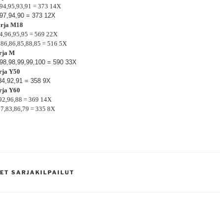
 94,95,93,91 = 373 14X
97,94,90 = 373 12X
sarja M18
94,96,95,95 = 569 22X
 86,86,85,88,85 = 516 5X
arja M
98,98,99,99,100 = 590 33X
arja Y50
84,92,91 = 358 9X
arja Y60
92,96,88 = 369 14X
87,83,86,79 = 335 8X
ET SARJAKILPAILUT