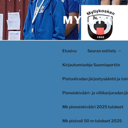
Siirry
sisältöön
MYLLYKOS
Etusivu
Seuran esittely
Kirjautumisohje Suomisportiin
Pistooliradan järjestysääntö ja to
Pienoiskivääri- ja villikarjuradan 
Mk pienoiskivääri 2025 tulokset
Mk pistooli 50 m tulokset 2025