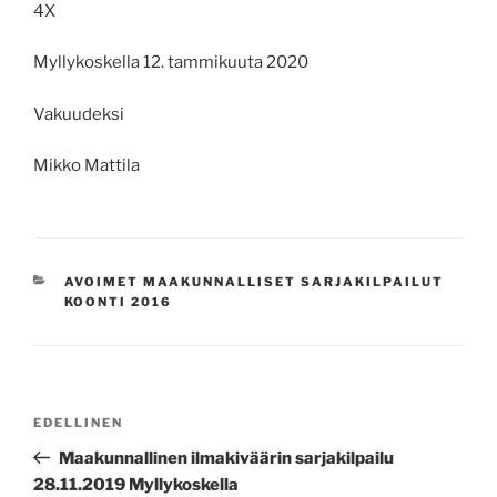
4X
Myllykoskella 12. tammikuuta 2020
Vakuudeksi
Mikko Mattila
KATEGORIAT
AVOIMET MAAKUNNALLISET SARJAKILPAILUT
KOONTI 2016
Artikkelien
Edellinen
EDELLINEN
selaus
artikkeli
Maakunnallinen ilmakiväärin sarjakilpailu
28.11.2019 Myllykoskella