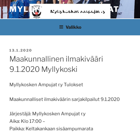
Siirry
MYLLYKOSKEN AMPUJAT
sisältöön
Valikko
JULKAISTU
13.1.2020
Maakunnallinen ilmakivääri
9.1.2020 Myllykoski
Myllykosken Ampujat r.y Tulokset
Maakunnalliset ilmakiväärin sarjakilpailut 9.1.2020
Järjestäjä: Myllykosken Ampujat r.y
Aika: Klo 17:00 –
Paikka: Keltakankaan sisäampumarata