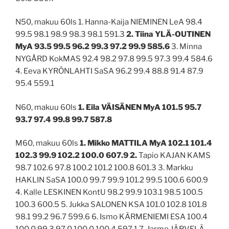
N50, makuu 60ls 1. Hanna-Kaija NIEMINEN LeA 98.4
99.5 98.1 98.9 98.3 98.1 591.3
2. Tiina YLÄ-OUTINEN
MyA 93.5 99.5 96.2 99.3 97.2 99.9 585.6
3. Minna
NYGÅRD KokMAS 92.4 98.2 97.8 99.5 97.3 99.4 584.6
4. Eeva KYRÖNLAHTI SaSA 96.2 99.4 88.8 91.4 87.9
95.4 559.1
N60, makuu 60ls
1. Eila VÄISÄNEN MyA 101.5 95.7
93.7 97.4 99.8 99.7 587.8
M60, makuu 60ls
1. Mikko MATTILA MyA 102.1 101.4
102.3 99.9 102.2 100.0 607.9 2.
Tapio KAJAN KAMS
98.7 102.6 97.8 100.2 101.2 100.8 601.3 3. Markku
HAKLIN SaSA 100.0 99.7 99.9 101.2 99.5 100.6 600.9
4. Kalle LESKINEN KontU 98.2 99.9 103.1 98.5 100.5
100.3 600.5 5. Jukka SALONEN KSA 101.0 102.8 101.8
98.1 99.2 96.7 599.6 6. Ismo KÄRMENIEMI ESA 100.4