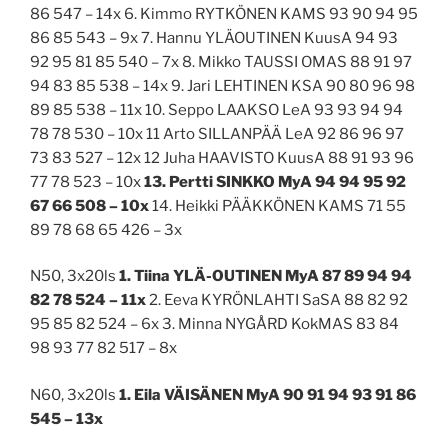
86 547 – 14x 6. Kimmo RYTKÖNEN KAMS 93 90 94 95
86 85 543 – 9x 7. Hannu YLÄOUTINEN KuusA 94 93
92 95 81 85 540 – 7x 8. Mikko TAUSSI OMAS 88 91 97
94 83 85 538 – 14x 9. Jari LEHTINEN KSA 90 80 96 98
89 85 538 – 11x 10. Seppo LAAKSO LeA 93 93 94 94
78 78 530 – 10x 11 Arto SILLANPÄÄ LeA 92 86 96 97
73 83 527 – 12x 12 Juha HAAVISTO KuusA 88 91 93 96
77 78 523 – 10x
13. Pertti SINKKO MyA 94 94 95 92
67 66 508 – 10x
14. Heikki PÄÄKKÖNEN KAMS 71 55
89 78 68 65 426 – 3x
N50, 3x20ls
1. Tiina YLÄ-OUTINEN MyA 87 89 94 94
82 78 524 – 11x
2. Eeva KYRÖNLAHTI SaSA 88 82 92
95 85 82 524 – 6x 3. Minna NYGÅRD KokMAS 83 84
98 93 77 82 517 – 8x
N60, 3x20ls
1. Eila VÄISÄNEN MyA 90 91 94 93 91 86
545 – 13x