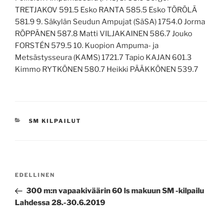
TRETJAKOV 591.5 Esko RANTA 585.5 Esko TÖRÖLÄ
581.9 9. Säkylän Seudun Ampujat (SäSA) 1754.0 Jorma
RÖPPÄNEN 587.8 Matti VILJAKAINEN 586.7 Jouko
FORSTÉN 579.5 10. Kuopion Ampuma- ja
Metsästysseura (KAMS) 1721.7 Tapio KAJAN 601.3
Kimmo RYTKÖNEN 580.7 Heikki PÄÄKKÖNEN 539.7
KATEGORIAT
SM KILPAILUT
Artikkelien
Edellinen
EDELLINEN
selaus
artikkeli
300 m:n vapaakiväärin 60 ls makuun SM -kilpailu
Lahdessa 28.-30.6.2019