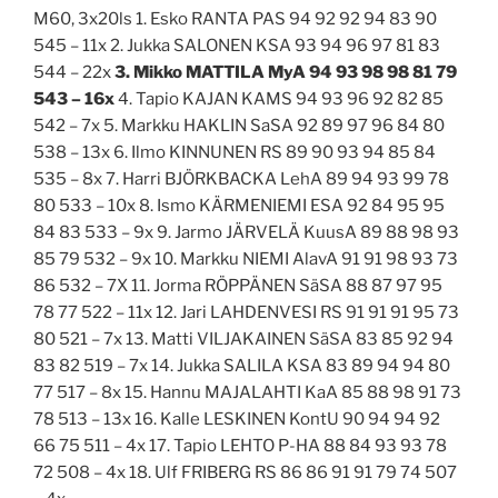
M60, 3x20ls 1. Esko RANTA PAS 94 92 92 94 83 90
545 – 11x 2. Jukka SALONEN KSA 93 94 96 97 81 83
544 – 22x
3. Mikko MATTILA MyA 94 93 98 98 81 79
543 – 16x
4. Tapio KAJAN KAMS 94 93 96 92 82 85
542 – 7x 5. Markku HAKLIN SaSA 92 89 97 96 84 80
538 – 13x 6. Ilmo KINNUNEN RS 89 90 93 94 85 84
535 – 8x 7. Harri BJÖRKBACKA LehA 89 94 93 99 78
80 533 – 10x 8. Ismo KÄRMENIEMI ESA 92 84 95 95
84 83 533 – 9x 9. Jarmo JÄRVELÄ KuusA 89 88 98 93
85 79 532 – 9x 10. Markku NIEMI AlavA 91 91 98 93 73
86 532 – 7X 11. Jorma RÖPPÄNEN SäSA 88 87 97 95
78 77 522 – 11x 12. Jari LAHDENVESI RS 91 91 91 95 73
80 521 – 7x 13. Matti VILJAKAINEN SäSA 83 85 92 94
83 82 519 – 7x 14. Jukka SALILA KSA 83 89 94 94 80
77 517 – 8x 15. Hannu MAJALAHTI KaA 85 88 98 91 73
78 513 – 13x 16. Kalle LESKINEN KontU 90 94 94 92
66 75 511 – 4x 17. Tapio LEHTO P-HA 88 84 93 93 78
72 508 – 4x 18. Ulf FRIBERG RS 86 86 91 91 79 74 507