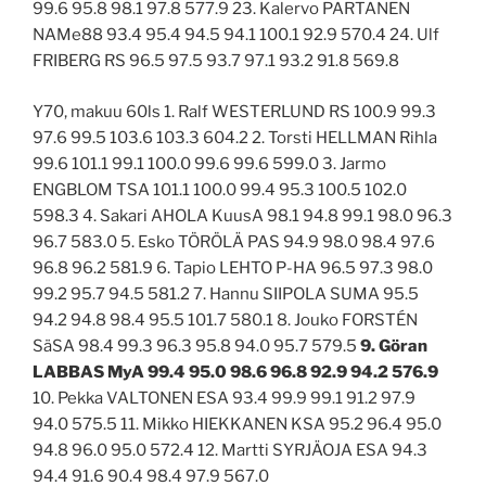
99.6 95.8 98.1 97.8 577.9 23. Kalervo PARTANEN
NAMe88 93.4 95.4 94.5 94.1 100.1 92.9 570.4 24. Ulf
FRIBERG RS 96.5 97.5 93.7 97.1 93.2 91.8 569.8
Y70, makuu 60ls 1. Ralf WESTERLUND RS 100.9 99.3
97.6 99.5 103.6 103.3 604.2 2. Torsti HELLMAN Rihla
99.6 101.1 99.1 100.0 99.6 99.6 599.0 3. Jarmo
ENGBLOM TSA 101.1 100.0 99.4 95.3 100.5 102.0
598.3 4. Sakari AHOLA KuusA 98.1 94.8 99.1 98.0 96.3
96.7 583.0 5. Esko TÖRÖLÄ PAS 94.9 98.0 98.4 97.6
96.8 96.2 581.9 6. Tapio LEHTO P-HA 96.5 97.3 98.0
99.2 95.7 94.5 581.2 7. Hannu SIIPOLA SUMA 95.5
94.2 94.8 98.4 95.5 101.7 580.1 8. Jouko FORSTÉN
SäSA 98.4 99.3 96.3 95.8 94.0 95.7 579.5
9. Göran
LABBAS MyA 99.4 95.0 98.6 96.8 92.9 94.2 576.9
10. Pekka VALTONEN ESA 93.4 99.9 99.1 91.2 97.9
94.0 575.5 11. Mikko HIEKKANEN KSA 95.2 96.4 95.0
94.8 96.0 95.0 572.4 12. Martti SYRJÄOJA ESA 94.3
94.4 91.6 90.4 98.4 97.9 567.0