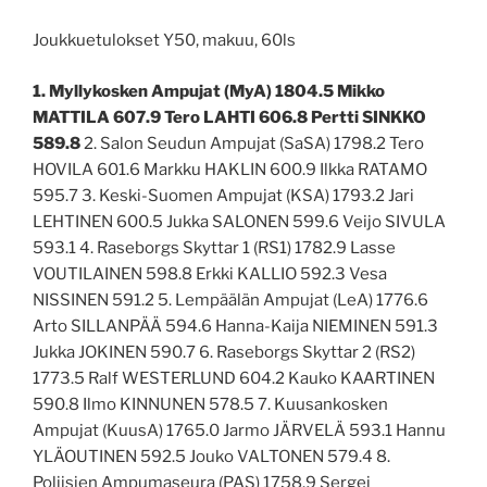
Joukkuetulokset Y50, makuu, 60ls
1. Myllykosken Ampujat (MyA) 1804.5 Mikko
MATTILA 607.9 Tero LAHTI 606.8 Pertti SINKKO
589.8
2. Salon Seudun Ampujat (SaSA) 1798.2 Tero
HOVILA 601.6 Markku HAKLIN 600.9 Ilkka RATAMO
595.7 3. Keski-Suomen Ampujat (KSA) 1793.2 Jari
LEHTINEN 600.5 Jukka SALONEN 599.6 Veijo SIVULA
593.1 4. Raseborgs Skyttar 1 (RS1) 1782.9 Lasse
VOUTILAINEN 598.8 Erkki KALLIO 592.3 Vesa
NISSINEN 591.2 5. Lempäälän Ampujat (LeA) 1776.6
Arto SILLANPÄÄ 594.6 Hanna-Kaija NIEMINEN 591.3
Jukka JOKINEN 590.7 6. Raseborgs Skyttar 2 (RS2)
1773.5 Ralf WESTERLUND 604.2 Kauko KAARTINEN
590.8 Ilmo KINNUNEN 578.5 7. Kuusankosken
Ampujat (KuusA) 1765.0 Jarmo JÄRVELÄ 593.1 Hannu
YLÄOUTINEN 592.5 Jouko VALTONEN 579.4 8.
Poliisien Ampumaseura (PAS) 1758.9 Sergei