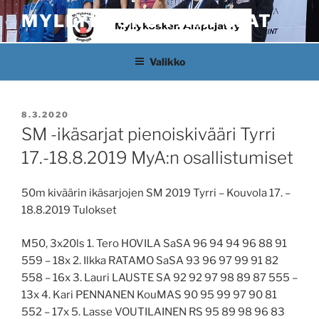
Siirry
MYLLYKOSKEN AMPUJAT
sisältöön
Valikko
JULKAISTU
8.3.2020
SM -ikäsarjat pienoiskivääri Tyrri
17.-18.8.2019 MyA:n osallistumiset
50m kiväärin ikäsarjojen SM 2019 Tyrri – Kouvola 17. –
18.8.2019 Tulokset
M50, 3x20ls 1. Tero HOVILA SaSA 96 94 94 96 88 91
559 – 18x 2. Ilkka RATAMO SaSA 93 96 97 99 91 82
558 – 16x 3. Lauri LAUSTE SA 92 92 97 98 89 87 555 –
13x 4. Kari PENNANEN KouMAS 90 95 99 97 90 81
552 – 17x 5. Lasse VOUTILAINEN RS 95 89 98 96 83