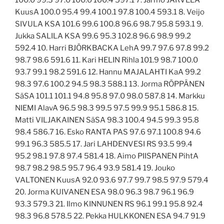
100.0 99.3 97.0 100.0 100.4 597.1 7. Jarmo JÄRVELÄ
KuusA 100.0 95.4 99.4 100.1 97.8 100.4 593.1 8. Veijo
SIVULA KSA 101.6 99.6 100.8 96.6 98.7 95.8 593.1 9.
Jukka SALILA KSA 99.6 95.3 102.8 96.6 98.9 99.2
592.4 10. Harri BJÖRKBACKA LehA 99.7 97.6 97.8 99.2
98.7 98.6 591.6 11. Kari HELIN Rihla 101.9 98.7 100.0
93.7 99.1 98.2 591.6 12. Hannu MAJALAHTI KaA 99.2
98.3 97.6 100.2 94.5 98.3 588.1 13. Jorma RÖPPÄNEN
SäSA 101.1 101.1 94.8 95.8 97.0 98.0 587.8 14. Markku
NIEMI AlavA 96.5 98.3 99.5 97.5 99.9 95.1 586.8 15.
Matti VILJAKAINEN SäSA 98.3 100.4 94.5 99.3 95.8
98.4 586.7 16. Esko RANTA PAS 97.6 97.1 100.8 94.6
99.1 96.3 585.5 17. Jari LAHDENVESI RS 93.5 99.4
95.2 98.1 97.8 97.4 581.4 18. Aimo PIISPANEN PihtA
98.7 98.2 98.5 95.7 96.4 93.9 581.4 19. Jouko
VALTONEN KuusA 92.0 93.6 97.7 99.7 98.5 97.9 579.4
20. Jorma KUIVANEN ESA 98.0 96.3 98.7 96.1 96.9
93.3 579.3 21. Ilmo KINNUNEN RS 96.1 99.1 95.8 92.4
98.3 96.8 578.5 22. Pekka HULKKONEN ESA 94.7 91.9