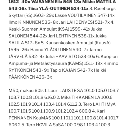
1612- 40x VÄISÄNEN Eila 545-13x Mikko MATTILA
543-16x Tiina YLÄ-OUTINEN 524-11x
3. Raseborgs
Skyttar (RS) 1603- 29x Lasse VOUTILAINEN 547-14x
Ilmo KINNUNEN 535- 8x Jari LAHDENVESI 521- 7x 4.
Keski-Suomen Ampujat (KSA) 1599- 41x Jukka
SALONEN 544-22x Jari LEHTINEN 538-11x Jukka
SALILA 517- 8x 5. Kuusankosken Ampujat (KuusA)
1595- 26x Hannu YLÄOUTINEN 540- 7x Jarmo
JÄRVELÄ 532- 9x Juha HAAVISTO 523-10x 6. Kuopion
Ampuma- ja Metsästysseura (KAMS) 1511- 19x Kimmo
RYTKÖNEN 543- 9x Tapio KAJAN 542- 7x Heikki
PÄÄKKÖNEN 426- 3x
M50, makuu 60ls 1. Lauri LAUSTE SA 101.0 105.0 103.7
103.7 100.8 101.8 616.0 2. Mika TIKKANEN LA 100.6
102.5 101.9 101.4 103.4 101.4 611.2 3. Tero LAHTI MyA
100.7 101.5 100.1 100.9 101.2 102.4 606.8 4. Kari
PENNANEN KouMAS 100.1 101.1 101.1 100.8 101.4 101.7
606.2 5. Tero HOVILA SaSA 100.0 98.1 103.4 100.3