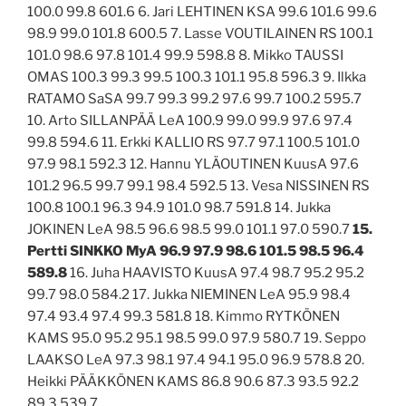
100.0 99.8 601.6 6. Jari LEHTINEN KSA 99.6 101.6 99.6
98.9 99.0 101.8 600.5 7. Lasse VOUTILAINEN RS 100.1
101.0 98.6 97.8 101.4 99.9 598.8 8. Mikko TAUSSI
OMAS 100.3 99.3 99.5 100.3 101.1 95.8 596.3 9. Ilkka
RATAMO SaSA 99.7 99.3 99.2 97.6 99.7 100.2 595.7
10. Arto SILLANPÄÄ LeA 100.9 99.0 99.9 97.6 97.4
99.8 594.6 11. Erkki KALLIO RS 97.7 97.1 100.5 101.0
97.9 98.1 592.3 12. Hannu YLÄOUTINEN KuusA 97.6
101.2 96.5 99.7 99.1 98.4 592.5 13. Vesa NISSINEN RS
100.8 100.1 96.3 94.9 101.0 98.7 591.8 14. Jukka
JOKINEN LeA 98.5 96.6 98.5 99.0 101.1 97.0 590.7
15.
Pertti SINKKO MyA 96.9 97.9 98.6 101.5 98.5 96.4
589.8
16. Juha HAAVISTO KuusA 97.4 98.7 95.2 95.2
99.7 98.0 584.2 17. Jukka NIEMINEN LeA 95.9 98.4
97.4 93.4 97.4 99.3 581.8 18. Kimmo RYTKÖNEN
KAMS 95.0 95.2 95.1 98.5 99.0 97.9 580.7 19. Seppo
LAAKSO LeA 97.3 98.1 97.4 94.1 95.0 96.9 578.8 20.
Heikki PÄÄKKÖNEN KAMS 86.8 90.6 87.3 93.5 92.2
89.3 539.7