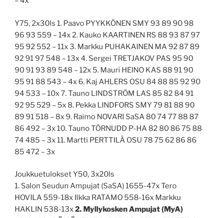
– 4x
Y75, 2x30ls 1. Paavo PYYKKÖNEN SMY 93 89 90 98
96 93 559 – 14x 2. Kauko KAARTINEN RS 88 93 87 97
95 92 552 – 11x 3. Markku PUHAKAINEN MA 92 87 89
92 91 97 548 – 13x 4. Sergei TRETJAKOV PAS 95 90
90 91 93 89 548 – 12x 5. Mauri HEINO KAS 88 91 90
95 91 88 543 – 4x 6. Kaj AHLERS OSU 84 88 85 92 90
94 533 – 10x 7. Tauno LINDSTRÖM LAS 85 82 84 91
92 95 529 – 5x 8. Pekka LINDFORS SMY 79 81 88 90
89 91 518 – 8x 9. Raimo NOVARI SaSA 80 74 77 88 87
86 492 – 3x 10. Tauno TÖRNUDD P-HA 82 80 86 75 88
74 485 – 3x 11. Martti PERTTILÄ OSU 78 75 62 86 86
85 472 – 3x
Joukkuetulokset Y50, 3x20ls
1. Salon Seudun Ampujat (SaSA) 1655-47x Tero
HOVILA 559-18x Ilkka RATAMO 558-16x Markku
HAKLIN 538-13x
2. Myllykosken Ampujat (MyA)