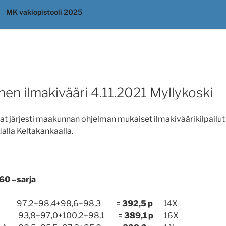
MK vakiopistooli 2025
en ilmakivääri 4.11.2021 Myllykoski
 järjesti maakunnan ohjelman mukaiset ilmakiväärikilpailut
alla Keltakankaalla.
Y60 –sarja
MyA 97,2+98,4+98,6+98,3 =
392,5 p
14X
MyA 93,8+97,0+100,2+98,1 =
389,1 p
16X