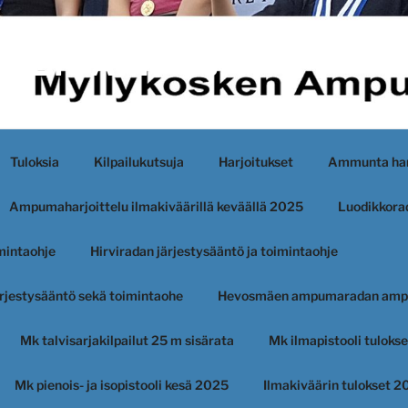
KEN AMPUJAT
Tuloksia
Kilpailukutsuja
Harjoitukset
Ammunta har
Ampumaharjoittelu ilmakiväärillä keväällä 2025
Luodikkorad
imintaohje
Hirviradan järjestysääntö ja toimintaohje
järjestysääntö sekä toimintaohe
Hevosmäen ampumaradan amp
Mk talvisarjakilpailut 25 m sisärata
Mk ilmapistooli tuloks
Mk pienois- ja isopistooli kesä 2025
Ilmakiväärin tulokset 2