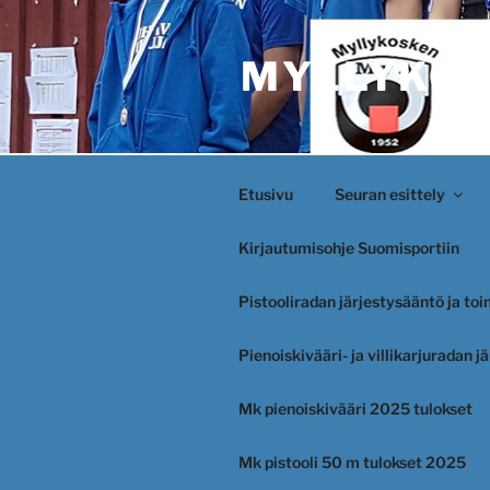
Siirry
sisältöön
MYLLYKOS
Etusivu
Seuran esittely
Kirjautumisohje Suomisportiin
Pistooliradan järjestysääntö ja to
Pienoiskivääri- ja villikarjuradan 
Mk pienoiskivääri 2025 tulokset
Mk pistooli 50 m tulokset 2025