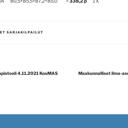
n MyA 80,5+85,5+87,2+85,0 =
338,2 p
1 X
ET SARJAKILPAILUT
apistooli 4.11.2021 KouMAS
Maakunnalliset ilma-ase