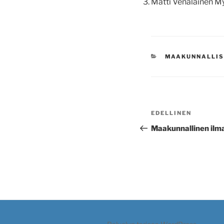
Matti Venäläine
KATEGORIAT
MAAKUNNALLIS
Artikkelien
Edellinen
EDELLINEN
selaus
artikkeli
Maakunnallinen ilm