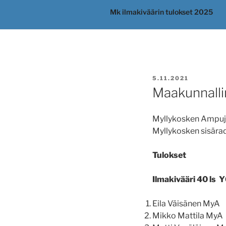
Mk ilmakiväärin tulokset 2025
JULKAISTU
5.11.2021
Maakunnallin
Myllykosken Ampujat
Myllykosken sisärad
Tulokset
Ilmakivääri 40 ls 
Eila Väisänen 
Mikko Mattila 