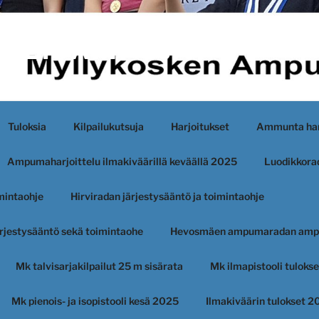
KEN AMPUJAT
Tuloksia
Kilpailukutsuja
Harjoitukset
Ammunta har
Ampumaharjoittelu ilmakiväärillä keväällä 2025
Luodikkorad
imintaohje
Hirviradan järjestysääntö ja toimintaohje
järjestysääntö sekä toimintaohe
Hevosmäen ampumaradan amp
Mk talvisarjakilpailut 25 m sisärata
Mk ilmapistooli tuloks
Mk pienois- ja isopistooli kesä 2025
Ilmakiväärin tulokset 2