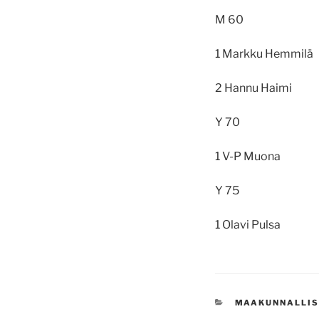
M 60
1 Markku Hemmi
2 Hannu Haimi
Y 70
1 V-P Muona K
Y 75
1 Olavi Pulsa 
KATEGORIAT
MAAKUNNALLIS