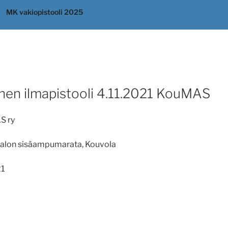
MK vakiopistooli 2025
nen ilmapistooli 4.11.2021 KouMAS
S ry
lon sisäampumarata, Kouvola
1