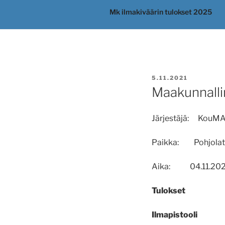
Mk ilmakiväärin tulokset 2025
JULKAISTU
5.11.2021
Maakunnalli
Järjestäjä: KouMA
Paikka: Pohjolata
Aika: 04.11.202
Tulokset
Ilmapistooli