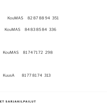
lä KouMAS 82 87 88 94 351
 KouMAS 84 83 85 84 336
ouMAS 81 74 71 72 298
KuusA 81 77 81 74 313
ET SARJAKILPAILUT