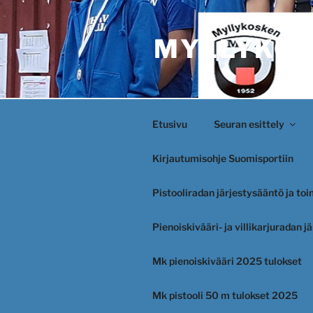
Siirry
sisältöön
MYLLYKOS
Etusivu
Seuran esittely
Kirjautumisohje Suomisportiin
Pistooliradan järjestysääntö ja to
Pienoiskivääri- ja villikarjuradan 
Mk pienoiskivääri 2025 tulokset
Mk pistooli 50 m tulokset 2025