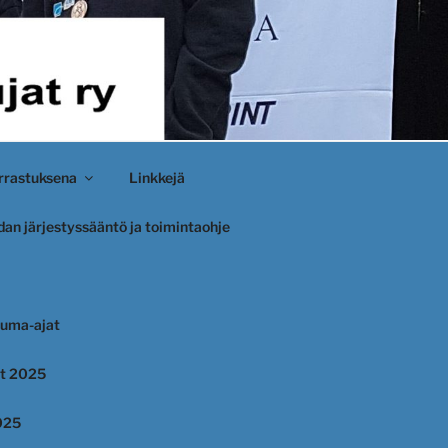
rastuksena
Linkkejä
an järjestyssääntö ja toimintaohje
uma-ajat
et 2025
025